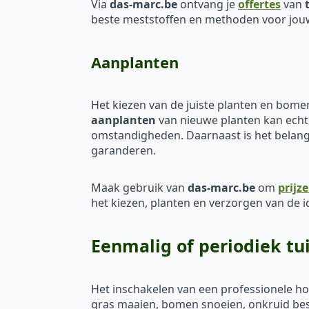
Via
das-marc.be
ontvang je
offertes
van
beste meststoffen en methoden voor jouw 
Aanplanten
Het kiezen van de juiste planten en bomen
aanplanten
van nieuwe planten kan echter
omstandigheden. Daarnaast is het belangr
garanderen.
Maak gebruik van
das-marc.be
om
prijz
het kiezen, planten en verzorgen van de i
Eenmalig of periodiek t
Het inschakelen van een professionele h
gras maaien, bomen snoeien, onkruid bestr