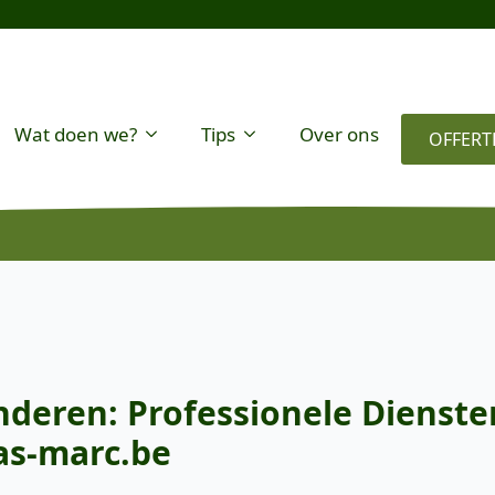
Wat doen we?
Tips
Over ons
OFFERT
deren: Professionele Dienste
as-marc.be