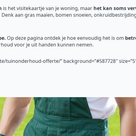
n
is het visitekaartje van je woning, maar
het kan soms verv
. Denk aan gras maaien, bomen snoeien, onkruidbestrijding
be.
Op deze pagina ontdek je hoe eenvoudig het is om
betr
erhoud voor je uit handen kunnen nemen.
erte/tuinonderhoud-offerte/” background=”#587728″ size=”