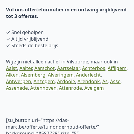
Vul ons offerteformulier in en ontvang vrijblijvend
tot 3 offertes.
✓ Snel geholpen
✓ Altijd vrijblijvend
✓ Steeds de beste prijs
Wij zijn niet alleen actief in Vilvoorde, maar ook in
Aalst
,
Aalter
,
Aarschot
,
Aartselaar
,
Achterbos
,
Affligem
,
Alken
,
Alsemberg
,
Alveringem
,
Anderlecht
,
Antwerpen
,
Anzegem
,
Ardooie
,
Arendonk
,
As
,
Asse
,
Assenede
,
Attenhoven
,
Attenrode
,
Avelgem
[su_button url=”https://das-
marc.be/offerte/tuinonderhoud-offerte/”
background=”#587728″ size=”5″