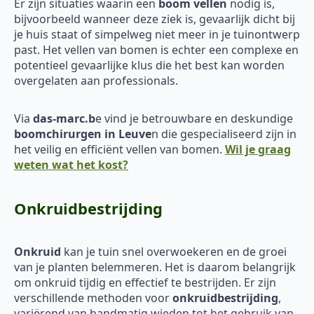
Er zijn situaties waarin een
boom vellen
nodig is,
bijvoorbeeld wanneer deze ziek is, gevaarlijk dicht bij
je huis staat of simpelweg niet meer in je tuinontwerp
past. Het vellen van bomen is echter een complexe en
potentieel gevaarlijke klus die het best kan worden
overgelaten aan professionals.
Via
das-marc.b
e vind je betrouwbare en deskundige
boomchirurgen in Leuve
n die gespecialiseerd zijn in
het veilig en efficiënt vellen van bomen.
Wil je graag
weten wat het kost?
Onkruidbestrijding
Onkruid
kan je tuin snel overwoekeren en de groei
van je planten belemmeren. Het is daarom belangrijk
om onkruid tijdig en effectief te bestrijden. Er zijn
verschillende methoden voor
onkruidbestrijding
,
variërend van handmatig wieden tot het gebruik van