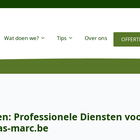
Wat doen we?
Tips
Over ons
OFFERT
n: Professionele Diensten voo
as-marc.be