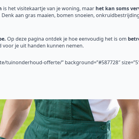
n
is het visitekaartje van je woning, maar
het kan soms verv
. Denk aan gras maaien, bomen snoeien, onkruidbestrijding
be.
Op deze pagina ontdek je hoe eenvoudig het is om
betr
ud voor je uit handen kunnen nemen.
erte/tuinonderhoud-offerte/” background=”#587728″ size=”