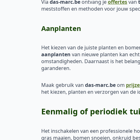
Via
das-marc.be
ontvang je
offertes
van
meststoffen en methoden voor jouw speci
Aanplanten
Het kiezen van de juiste planten en bomen
aanplanten
van nieuwe planten kan echter
omstandigheden. Daarnaast is het belangr
garanderen.
Maak gebruik van
das-marc.be
om
prijz
het kiezen, planten en verzorgen van de i
Eenmalig of periodiek tu
Het inschakelen van een professionele h
gras maaien, bomen snoeien, onkruid bestr