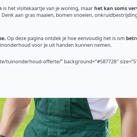
n
is het visitekaartje van je woning, maar
het kan soms verv
. Denk aan gras maaien, bomen snoeien, onkruidbestrijding
be.
Op deze pagina ontdek je hoe eenvoudig het is om
betr
tuinonderhoud voor je uit handen kunnen nemen.
erte/tuinonderhoud-offerte/” background=”#587728″ size=”