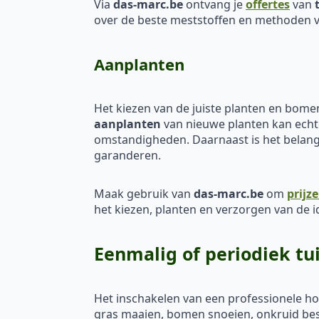
Via
das-marc.be
ontvang je
offertes
van
over de beste meststoffen en methoden vo
Aanplanten
Het kiezen van de juiste planten en bomen
aanplanten
van nieuwe planten kan echter
omstandigheden. Daarnaast is het belangr
garanderen.
Maak gebruik van
das-marc.be
om
prijz
het kiezen, planten en verzorgen van de i
Eenmalig of periodiek tu
Het inschakelen van een professionele h
gras maaien, bomen snoeien, onkruid bestr