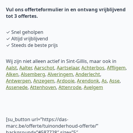
Vul ons offerteformulier in en ontvang vrijblijvend
tot 3 offertes.
✓ Snel geholpen
✓ Altijd vrijblijvend
✓ Steeds de beste prijs
Wij zijn niet alleen actief in Sint-Gillis, maar ook in
Aalst
,
Aalter
,
Aarschot
,
Aartselaar
,
Achterbos
,
Affligem
,
Alken
,
Alsemberg
,
Alveringem
,
Anderlecht
,
Antwerpen
,
Anzegem
,
Ardooie
,
Arendonk
,
As
,
Asse
,
Assenede
,
Attenhoven
,
Attenrode
,
Avelgem
[su_button url=”https://das-
marc.be/offerte/tuinonderhoud-offerte/”
background=”#587728″ size=”5″