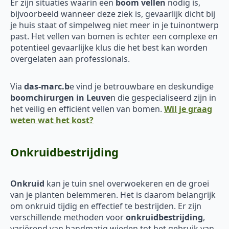
Er zijn situaties waarin een
boom vellen
nodig is,
bijvoorbeeld wanneer deze ziek is, gevaarlijk dicht bij
je huis staat of simpelweg niet meer in je tuinontwerp
past. Het vellen van bomen is echter een complexe en
potentieel gevaarlijke klus die het best kan worden
overgelaten aan professionals.
Via
das-marc.b
e vind je betrouwbare en deskundige
boomchirurgen in Leuve
n die gespecialiseerd zijn in
het veilig en efficiënt vellen van bomen.
Wil je graag
weten wat het kost?
Onkruidbestrijding
Onkruid
kan je tuin snel overwoekeren en de groei
van je planten belemmeren. Het is daarom belangrijk
om onkruid tijdig en effectief te bestrijden. Er zijn
verschillende methoden voor
onkruidbestrijding
,
variërend van handmatig wieden tot het gebruik van