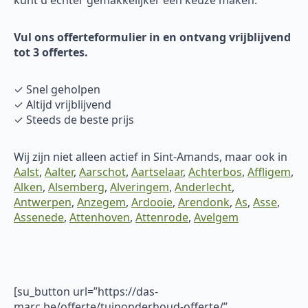
kunt u echter gemakkelijker een keuze maken.
Vul ons offerteformulier in en ontvang vrijblijvend
tot 3 offertes.
✓ Snel geholpen
✓ Altijd vrijblijvend
✓ Steeds de beste prijs
Wij zijn niet alleen actief in Sint-Amands, maar ook in
Aalst
,
Aalter
,
Aarschot
,
Aartselaar
,
Achterbos
,
Affligem
,
Alken
,
Alsemberg
,
Alveringem
,
Anderlecht
,
Antwerpen
,
Anzegem
,
Ardooie
,
Arendonk
,
As
,
Asse
,
Assenede
,
Attenhoven
,
Attenrode
,
Avelgem
[su_button url=”https://das-
marc.be/offerte/tuinonderhoud-offerte/”