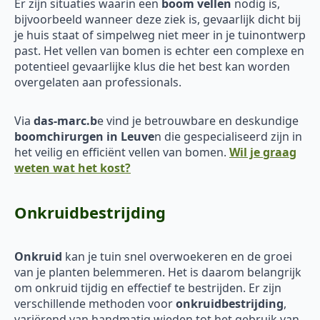
Er zijn situaties waarin een
boom vellen
nodig is,
bijvoorbeeld wanneer deze ziek is, gevaarlijk dicht bij
je huis staat of simpelweg niet meer in je tuinontwerp
past. Het vellen van bomen is echter een complexe en
potentieel gevaarlijke klus die het best kan worden
overgelaten aan professionals.
Via
das-marc.b
e vind je betrouwbare en deskundige
boomchirurgen in Leuve
n die gespecialiseerd zijn in
het veilig en efficiënt vellen van bomen.
Wil je graag
weten wat het kost?
Onkruidbestrijding
Onkruid
kan je tuin snel overwoekeren en de groei
van je planten belemmeren. Het is daarom belangrijk
om onkruid tijdig en effectief te bestrijden. Er zijn
verschillende methoden voor
onkruidbestrijding
,
variërend van handmatig wieden tot het gebruik van