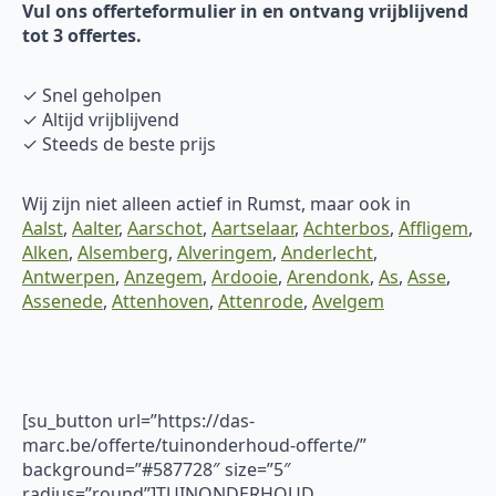
Vul ons offerteformulier in en ontvang vrijblijvend
tot 3 offertes.
✓ Snel geholpen
✓ Altijd vrijblijvend
✓ Steeds de beste prijs
Wij zijn niet alleen actief in Rumst, maar ook in
Aalst
,
Aalter
,
Aarschot
,
Aartselaar
,
Achterbos
,
Affligem
,
Alken
,
Alsemberg
,
Alveringem
,
Anderlecht
,
Antwerpen
,
Anzegem
,
Ardooie
,
Arendonk
,
As
,
Asse
,
Assenede
,
Attenhoven
,
Attenrode
,
Avelgem
[su_button url=”https://das-
marc.be/offerte/tuinonderhoud-offerte/”
background=”#587728″ size=”5″
radius=”round”]TUINONDERHOUD