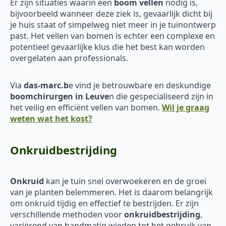
Er zijn situaties waarin een
boom vellen
nodig is,
bijvoorbeeld wanneer deze ziek is, gevaarlijk dicht bij
je huis staat of simpelweg niet meer in je tuinontwerp
past. Het vellen van bomen is echter een complexe en
potentieel gevaarlijke klus die het best kan worden
overgelaten aan professionals.
Via
das-marc.b
e vind je betrouwbare en deskundige
boomchirurgen in Leuve
n die gespecialiseerd zijn in
het veilig en efficiënt vellen van bomen.
Wil je graag
weten wat het kost?
Onkruidbestrijding
Onkruid
kan je tuin snel overwoekeren en de groei
van je planten belemmeren. Het is daarom belangrijk
om onkruid tijdig en effectief te bestrijden. Er zijn
verschillende methoden voor
onkruidbestrijding
,
variërend van handmatig wieden tot het gebruik van