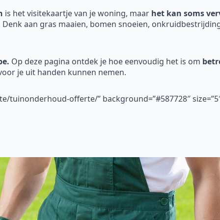
n
is het visitekaartje van je woning, maar
het kan soms verv
. Denk aan gras maaien, bomen snoeien, onkruidbestrijding
be.
Op deze pagina ontdek je hoe eenvoudig het is om
betr
 voor je uit handen kunnen nemen.
erte/tuinonderhoud-offerte/” background=”#587728″ size=”