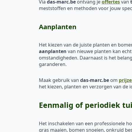
Via
das-marc.be
ontvang je
offertes
van
meststoffen en methoden voor jouw speci
Aanplanten
Het kiezen van de juiste planten en bomen
aanplanten
van nieuwe planten kan echter
omstandigheden. Daarnaast is het belangr
garanderen.
Maak gebruik van
das-marc.be
om
prijz
het kiezen, planten en verzorgen van de i
Eenmalig of periodiek tu
Het inschakelen van een professionele h
gras maaien, bomen snoeien, onkruid bestr