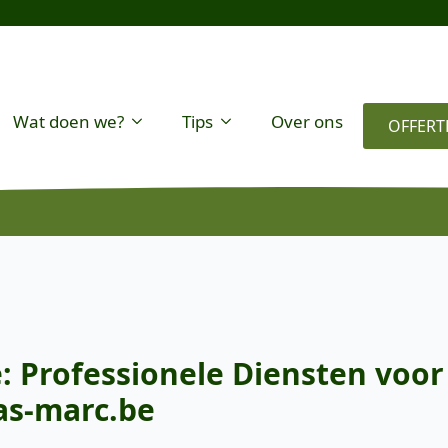
Wat doen we?
Tips
Over ons
OFFERT
 Professionele Diensten voor
as-marc.be