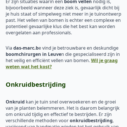
Er zijn situaties waarin een
boom vellen
nodig is,
bijvoorbeeld wanneer deze ziek is, gevaarlijk dicht bij
je huis staat of simpelweg niet meer in je tuinontwerp
past. Het vellen van bomen is echter een complexe en
potentieel gevaarlijke klus die het best kan worden
overgelaten aan professionals.
Via
das-marc.b
e vind je betrouwbare en deskundige
boomchirurgen in Leuve
n die gespecialiseerd zijn in
het veilig en efficiënt vellen van bomen.
Wil je graag
weten wat het kost?
Onkruidbestrijding
Onkruid
kan je tuin snel overwoekeren en de groei
van je planten belemmeren. Het is daarom belangrijk
om onkruid tijdig en effectief te bestrijden. Er zijn
verschillende methoden voor
onkruidbestrijding
,
variërend van handmatig wieden tot het gebruik van