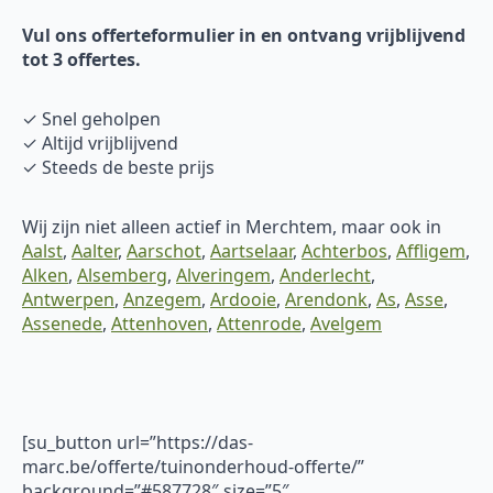
Vul ons offerteformulier in en ontvang vrijblijvend
tot 3 offertes.
✓ Snel geholpen
✓ Altijd vrijblijvend
✓ Steeds de beste prijs
Wij zijn niet alleen actief in Merchtem, maar ook in
Aalst
,
Aalter
,
Aarschot
,
Aartselaar
,
Achterbos
,
Affligem
,
Alken
,
Alsemberg
,
Alveringem
,
Anderlecht
,
Antwerpen
,
Anzegem
,
Ardooie
,
Arendonk
,
As
,
Asse
,
Assenede
,
Attenhoven
,
Attenrode
,
Avelgem
[su_button url=”https://das-
marc.be/offerte/tuinonderhoud-offerte/”
background=”#587728″ size=”5″