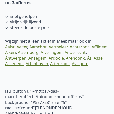
tot 3 offertes.
✓ Snel geholpen
✓ Altijd vrijblijvend
✓ Steeds de beste prijs
Wij zijn niet alleen actief in Meer, maar ook in
Aalst
,
Aalter
,
Aarschot
,
Aartselaar
,
Achterbos
,
Affligem
,
Alken
,
Alsemberg
,
Alveringem
,
Anderlecht
,
Antwerpen
,
Anzegem
,
Ardooie
,
Arendonk
,
As
,
Asse
,
Assenede
,
Attenhoven
,
Attenrode
,
Avelgem
[su_button url=”https://das-
marc.be/offerte/tuinonderhoud-offerte/”
background=”#587728″ size=”5″
radius=”round”]TUINONDERHOUD
AANVRAGEN[/su_button]