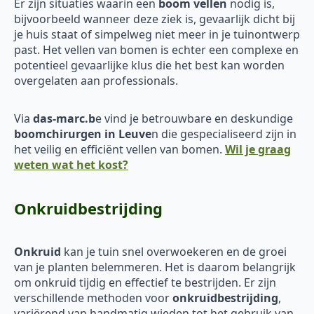
Er zijn situaties waarin een
boom vellen
nodig is,
bijvoorbeeld wanneer deze ziek is, gevaarlijk dicht bij
je huis staat of simpelweg niet meer in je tuinontwerp
past. Het vellen van bomen is echter een complexe en
potentieel gevaarlijke klus die het best kan worden
overgelaten aan professionals.
Via
das-marc.b
e vind je betrouwbare en deskundige
boomchirurgen in Leuve
n die gespecialiseerd zijn in
het veilig en efficiënt vellen van bomen.
Wil je graag
weten wat het kost?
Onkruidbestrijding
Onkruid
kan je tuin snel overwoekeren en de groei
van je planten belemmeren. Het is daarom belangrijk
om onkruid tijdig en effectief te bestrijden. Er zijn
verschillende methoden voor
onkruidbestrijding
,
variërend van handmatig wieden tot het gebruik van