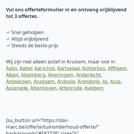
Vul ons offerteformulier in en ontvang vrijblijvend
tot 3 offertes.
✓ Snel geholpen
✓ Altijd vrijblijvend
✓ Steeds de beste prijs
Wij zijn niet alleen actief in Kruisem, maar ook in
Aalst
,
Aalter
,
Aarschot
,
Aartselaar
,
Achterbos
,
Affligem
,
Alken
,
Alsemberg
,
Alveringem
,
Anderlecht
,
Antwerpen
,
Anzegem
,
Ardooie
,
Arendonk
,
As
,
Asse
,
Assenede
,
Attenhoven
,
Attenrode
,
Avelgem
[su_button url=”https://das-
marc.be/offerte/tuinonderhoud-offerte/”
background=”#587728″ size=”5″