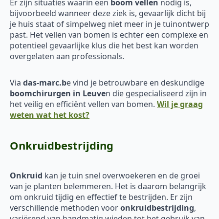
Er zijn situaties waarin een
boom vellen
nodig is,
bijvoorbeeld wanneer deze ziek is, gevaarlijk dicht bij
je huis staat of simpelweg niet meer in je tuinontwerp
past. Het vellen van bomen is echter een complexe en
potentieel gevaarlijke klus die het best kan worden
overgelaten aan professionals.
Via
das-marc.b
e vind je betrouwbare en deskundige
boomchirurgen in Leuve
n die gespecialiseerd zijn in
het veilig en efficiënt vellen van bomen.
Wil je graag
weten wat het kost?
Onkruidbestrijding
Onkruid
kan je tuin snel overwoekeren en de groei
van je planten belemmeren. Het is daarom belangrijk
om onkruid tijdig en effectief te bestrijden. Er zijn
verschillende methoden voor
onkruidbestrijding
,
variërend van handmatig wieden tot het gebruik van