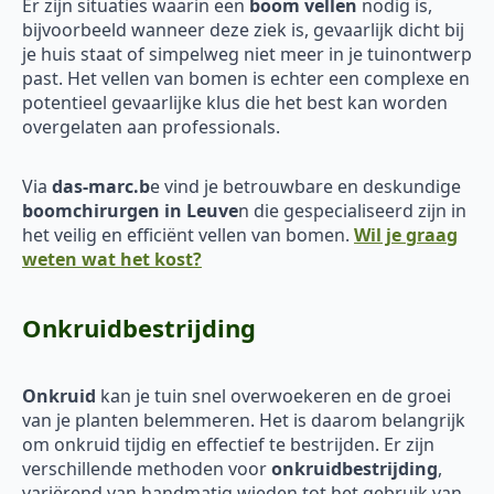
Er zijn situaties waarin een
boom vellen
nodig is,
bijvoorbeeld wanneer deze ziek is, gevaarlijk dicht bij
je huis staat of simpelweg niet meer in je tuinontwerp
past. Het vellen van bomen is echter een complexe en
potentieel gevaarlijke klus die het best kan worden
overgelaten aan professionals.
Via
das-marc.b
e vind je betrouwbare en deskundige
boomchirurgen in Leuve
n die gespecialiseerd zijn in
het veilig en efficiënt vellen van bomen.
Wil je graag
weten wat het kost?
Onkruidbestrijding
Onkruid
kan je tuin snel overwoekeren en de groei
van je planten belemmeren. Het is daarom belangrijk
om onkruid tijdig en effectief te bestrijden. Er zijn
verschillende methoden voor
onkruidbestrijding
,
variërend van handmatig wieden tot het gebruik van