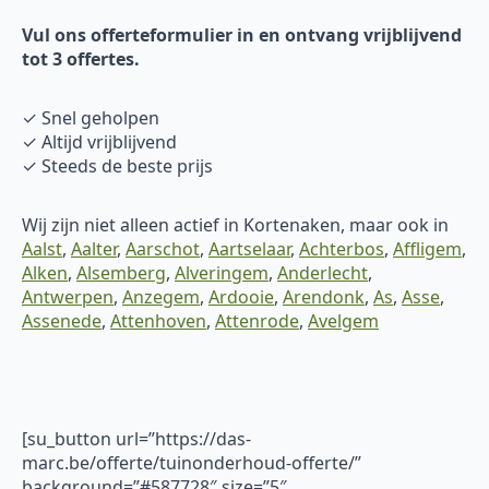
Vul ons offerteformulier in en ontvang vrijblijvend
tot 3 offertes.
✓ Snel geholpen
✓ Altijd vrijblijvend
✓ Steeds de beste prijs
Wij zijn niet alleen actief in Kortenaken, maar ook in
Aalst
,
Aalter
,
Aarschot
,
Aartselaar
,
Achterbos
,
Affligem
,
Alken
,
Alsemberg
,
Alveringem
,
Anderlecht
,
Antwerpen
,
Anzegem
,
Ardooie
,
Arendonk
,
As
,
Asse
,
Assenede
,
Attenhoven
,
Attenrode
,
Avelgem
[su_button url=”https://das-
marc.be/offerte/tuinonderhoud-offerte/”
background=”#587728″ size=”5″