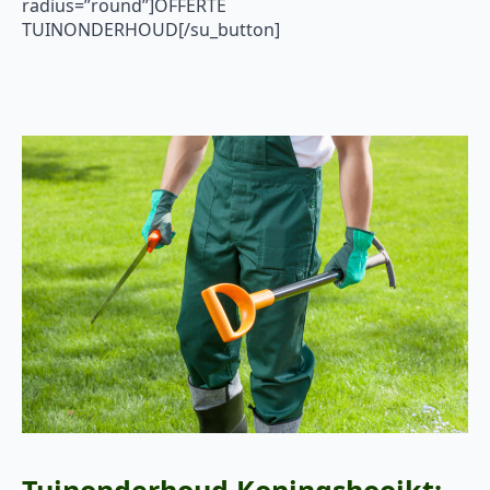
radius=”round”]OFFERTE
TUINONDERHOUD[/su_button]
Tuinonderhoud Koningshooikt: