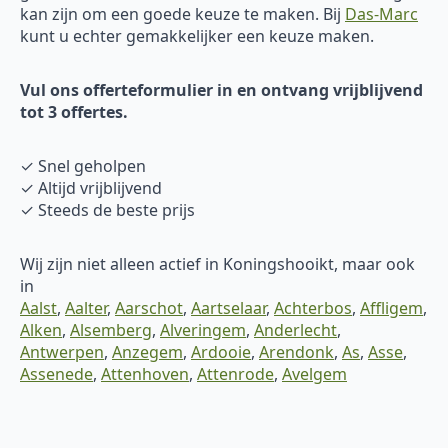
kan zijn om een goede keuze te maken. Bij
Das-Marc
kunt u echter gemakkelijker een keuze maken.
Vul ons offerteformulier in en ontvang vrijblijvend
tot 3 offertes.
✓ Snel geholpen
✓ Altijd vrijblijvend
✓ Steeds de beste prijs
Wij zijn niet alleen actief in Koningshooikt, maar ook
in
Aalst
,
Aalter
,
Aarschot
,
Aartselaar
,
Achterbos
,
Affligem
,
Alken
,
Alsemberg
,
Alveringem
,
Anderlecht
,
Antwerpen
,
Anzegem
,
Ardooie
,
Arendonk
,
As
,
Asse
,
Assenede
,
Attenhoven
,
Attenrode
,
Avelgem