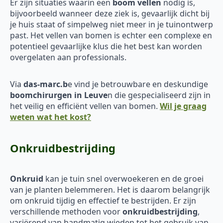
Er zijn situaties waarin een
boom vellen
nodig is,
bijvoorbeeld wanneer deze ziek is, gevaarlijk dicht bij
je huis staat of simpelweg niet meer in je tuinontwerp
past. Het vellen van bomen is echter een complexe en
potentieel gevaarlijke klus die het best kan worden
overgelaten aan professionals.
Via
das-marc.b
e vind je betrouwbare en deskundige
boomchirurgen in Leuve
n die gespecialiseerd zijn in
het veilig en efficiënt vellen van bomen.
Wil je graag
weten wat het kost?
Onkruidbestrijding
Onkruid
kan je tuin snel overwoekeren en de groei
van je planten belemmeren. Het is daarom belangrijk
om onkruid tijdig en effectief te bestrijden. Er zijn
verschillende methoden voor
onkruidbestrijding
,
variërend van handmatig wieden tot het gebruik van