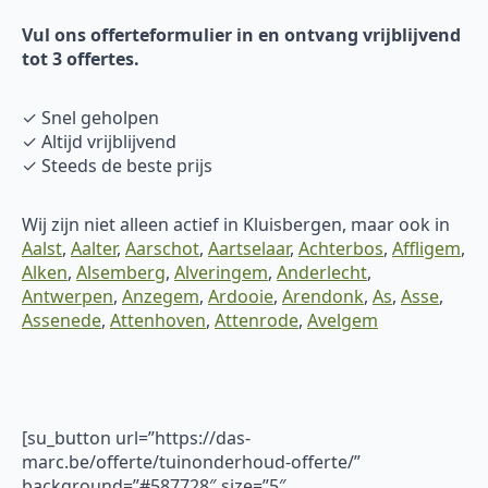
Vul ons offerteformulier in en ontvang vrijblijvend
tot 3 offertes.
✓ Snel geholpen
✓ Altijd vrijblijvend
✓ Steeds de beste prijs
Wij zijn niet alleen actief in Kluisbergen, maar ook in
Aalst
,
Aalter
,
Aarschot
,
Aartselaar
,
Achterbos
,
Affligem
,
Alken
,
Alsemberg
,
Alveringem
,
Anderlecht
,
Antwerpen
,
Anzegem
,
Ardooie
,
Arendonk
,
As
,
Asse
,
Assenede
,
Attenhoven
,
Attenrode
,
Avelgem
[su_button url=”https://das-
marc.be/offerte/tuinonderhoud-offerte/”
background=”#587728″ size=”5″