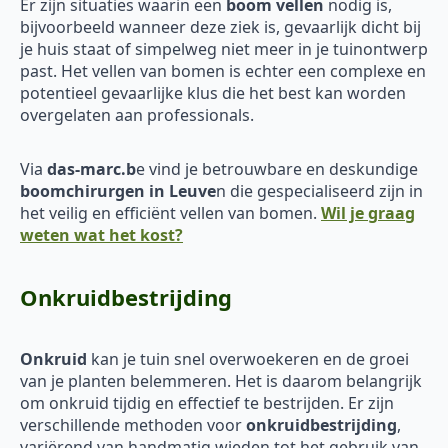
Er zijn situaties waarin een
boom vellen
nodig is,
bijvoorbeeld wanneer deze ziek is, gevaarlijk dicht bij
je huis staat of simpelweg niet meer in je tuinontwerp
past. Het vellen van bomen is echter een complexe en
potentieel gevaarlijke klus die het best kan worden
overgelaten aan professionals.
Via
das-marc.b
e vind je betrouwbare en deskundige
boomchirurgen in Leuve
n die gespecialiseerd zijn in
het veilig en efficiënt vellen van bomen.
Wil je graag
weten wat het kost?
Onkruidbestrijding
Onkruid
kan je tuin snel overwoekeren en de groei
van je planten belemmeren. Het is daarom belangrijk
om onkruid tijdig en effectief te bestrijden. Er zijn
verschillende methoden voor
onkruidbestrijding
,
variërend van handmatig wieden tot het gebruik van