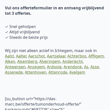
Vul ons offerteformulier in en ontvang vrijblijvend
tot 3 offertes.
✓ Snel geholpen
✓ Altijd vrijblijvend
✓ Steeds de beste prijs
Wij zijn niet alleen actief in Ichtegem, maar ook in
Aalst
,
Aalter
,
Aarschot
,
Aartselaar
,
Achterbos
,
Affligem
,
Alken
,
Alsemberg
,
Alveringem
,
Anderlecht
,
Antwerpen
,
Anzegem
,
Ardooie
,
Arendonk
,
As
,
Asse
,
Assenede
,
Attenhoven
,
Attenrode
,
Avelgem
[su_button url=”https://das-
marc.be/offerte/tuinonderhoud-offerte/”
background=”#587728″ size=”5″