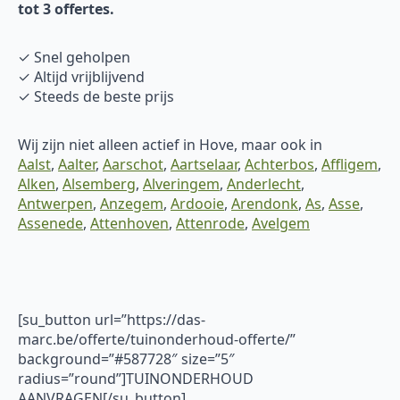
tot 3 offertes.
✓ Snel geholpen
✓ Altijd vrijblijvend
✓ Steeds de beste prijs
Wij zijn niet alleen actief in Hove, maar ook in
Aalst
,
Aalter
,
Aarschot
,
Aartselaar
,
Achterbos
,
Affligem
,
Alken
,
Alsemberg
,
Alveringem
,
Anderlecht
,
Antwerpen
,
Anzegem
,
Ardooie
,
Arendonk
,
As
,
Asse
,
Assenede
,
Attenhoven
,
Attenrode
,
Avelgem
[su_button url=”https://das-
marc.be/offerte/tuinonderhoud-offerte/”
background=”#587728″ size=”5″
radius=”round”]TUINONDERHOUD
AANVRAGEN[/su_button]