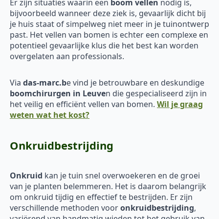
Er zijn situaties waarin een
boom vellen
nodig is,
bijvoorbeeld wanneer deze ziek is, gevaarlijk dicht bij
je huis staat of simpelweg niet meer in je tuinontwerp
past. Het vellen van bomen is echter een complexe en
potentieel gevaarlijke klus die het best kan worden
overgelaten aan professionals.
Via
das-marc.b
e vind je betrouwbare en deskundige
boomchirurgen in Leuve
n die gespecialiseerd zijn in
het veilig en efficiënt vellen van bomen.
Wil je graag
weten wat het kost?
Onkruidbestrijding
Onkruid
kan je tuin snel overwoekeren en de groei
van je planten belemmeren. Het is daarom belangrijk
om onkruid tijdig en effectief te bestrijden. Er zijn
verschillende methoden voor
onkruidbestrijding
,
variërend van handmatig wieden tot het gebruik van