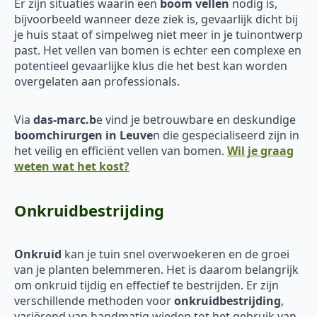
Er zijn situaties waarin een
boom vellen
nodig is,
bijvoorbeeld wanneer deze ziek is, gevaarlijk dicht bij
je huis staat of simpelweg niet meer in je tuinontwerp
past. Het vellen van bomen is echter een complexe en
potentieel gevaarlijke klus die het best kan worden
overgelaten aan professionals.
Via
das-marc.b
e vind je betrouwbare en deskundige
boomchirurgen in Leuve
n die gespecialiseerd zijn in
het veilig en efficiënt vellen van bomen.
Wil je graag
weten wat het kost?
Onkruidbestrijding
Onkruid
kan je tuin snel overwoekeren en de groei
van je planten belemmeren. Het is daarom belangrijk
om onkruid tijdig en effectief te bestrijden. Er zijn
verschillende methoden voor
onkruidbestrijding
,
variërend van handmatig wieden tot het gebruik van