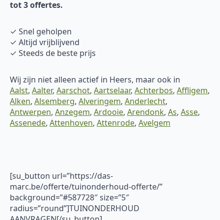
tot 3 offertes.
✓ Snel geholpen
✓ Altijd vrijblijvend
✓ Steeds de beste prijs
Wij zijn niet alleen actief in Heers, maar ook in
Aalst
,
Aalter
,
Aarschot
,
Aartselaar
,
Achterbos
,
Affligem
,
Alken
,
Alsemberg
,
Alveringem
,
Anderlecht
,
Antwerpen
,
Anzegem
,
Ardooie
,
Arendonk
,
As
,
Asse
,
Assenede
,
Attenhoven
,
Attenrode
,
Avelgem
[su_button url=”https://das-
marc.be/offerte/tuinonderhoud-offerte/”
background=”#587728″ size=”5″
radius=”round”]TUINONDERHOUD
AANVRAGEN[/su_button]