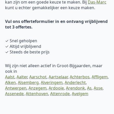
kan zijn om een goede keuze te maken. Bij
Das-Marc
kunt u echter gemakkelijker een keuze maken.
Vul ons offerteformulier in en ontvang vrijblijvend
tot 3 offertes.
✓ Snel geholpen
✓ Altijd vrijblijvend
✓ Steeds de beste prijs
Wij zijn niet alleen actief in Groot-Bijgaarden, maar
ook in
Aalst
,
Aalter
,
Aarschot
,
Aartselaar
,
Achterbos
,
Affligem
,
Alken
,
Alsemberg
,
Alveringem
,
Anderlecht
,
Antwerpen
,
Anzegem
,
Ardooie
,
Arendonk
,
As
,
Asse
,
Assenede
,
Attenhoven
,
Attenrode
,
Avelgem