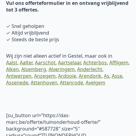
Vul ons offerteformulier in en ontvang vrijblijvend
tot 3 offertes.
✓ Snel geholpen
✓ Altijd vrijblijvend
✓ Steeds de beste prijs
Wij zijn niet alleen actief in Gestel, maar ook in
Aalst
,
Aalter
,
Aarschot
,
Aartselaar
,
Achterbos
,
Affligem
,
Alken
,
Alsemberg
,
Alveringem
,
Anderlecht
,
Antwerpen
,
Anzegem
,
Ardooie
,
Arendonk
,
As
,
Asse
,
Assenede
,
Attenhoven
,
Attenrode
,
Avelgem
[su_button url=”https://das-
marc.be/offerte/tuinonderhoud-offerte/”
background=”#587728″ size=”5″
radius=”round”]TUINONDERHOUD