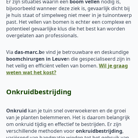
Er zijn situaties waarin een
boom vellen
nodig is,
bijvoorbeeld wanneer deze ziek is, gevaarlijk dicht bij
je huis staat of simpelweg niet meer in je tuinontwerp
past. Het vellen van bomen is echter een complexe en
potentieel gevaarlijke klus die het best kan worden
overgelaten aan professionals.
Via
das-marc.b
e vind je betrouwbare en deskundige
boomchirurgen in Leuve
n die gespecialiseerd zijn in
het veilig en efficiënt vellen van bomen.
Wil je graag
weten wat het kost?
Onkruidbestrijding
Onkruid
kan je tuin snel overwoekeren en de groei
van je planten belemmeren. Het is daarom belangrijk
om onkruid tijdig en effectief te bestrijden. Er zijn
verschillende methoden voor
onkruidbestrijding
,
variërend van handmatig wieden tot het gebruik van