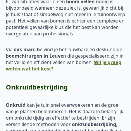
Er zijn situaties waarin een
boom vellen
nodig is,
bijvoorbeeld wanneer deze ziek is, gevaarlijk dicht bij
je huis staat of simpelweg niet meer in je tuinontwerp
past. Het vellen van bomen is echter een complexe en
potentieel gevaarlijke klus die het best kan worden
overgelaten aan professionals.
Via
das-marc.b
e vind je betrouwbare en deskundige
boomchirurgen in Leuve
n die gespecialiseerd zijn in
het veilig en efficiënt vellen van bomen.
Wil je graag
weten wat het kost?
Onkruidbestrijding
Onkruid
kan je tuin snel overwoekeren en de groei
van je planten belemmeren. Het is daarom belangrijk
om onkruid tijdig en effectief te bestrijden. Er zijn
verschillende methoden voor
onkruidbestrijding
,
variërend van handmatig wieden tot het gebruik van