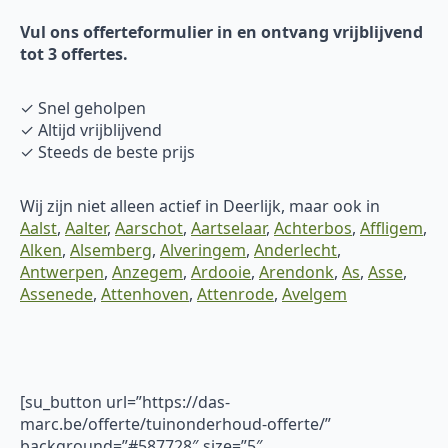
Vul ons offerteformulier in en ontvang vrijblijvend
tot 3 offertes.
✓ Snel geholpen
✓ Altijd vrijblijvend
✓ Steeds de beste prijs
Wij zijn niet alleen actief in Deerlijk, maar ook in
Aalst
,
Aalter
,
Aarschot
,
Aartselaar
,
Achterbos
,
Affligem
,
Alken
,
Alsemberg
,
Alveringem
,
Anderlecht
,
Antwerpen
,
Anzegem
,
Ardooie
,
Arendonk
,
As
,
Asse
,
Assenede
,
Attenhoven
,
Attenrode
,
Avelgem
[su_button url=”https://das-
marc.be/offerte/tuinonderhoud-offerte/”
background=”#587728″ size=”5″