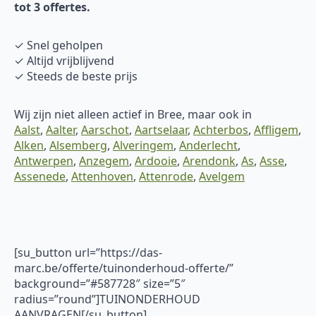
tot 3 offertes.
✓ Snel geholpen
✓ Altijd vrijblijvend
✓ Steeds de beste prijs
Wij zijn niet alleen actief in Bree, maar ook in
Aalst
,
Aalter
,
Aarschot
,
Aartselaar
,
Achterbos
,
Affligem
,
Alken
,
Alsemberg
,
Alveringem
,
Anderlecht
,
Antwerpen
,
Anzegem
,
Ardooie
,
Arendonk
,
As
,
Asse
,
Assenede
,
Attenhoven
,
Attenrode
,
Avelgem
[su_button url=”https://das-
marc.be/offerte/tuinonderhoud-offerte/”
background=”#587728″ size=”5″
radius=”round”]TUINONDERHOUD
AANVRAGEN[/su_button]