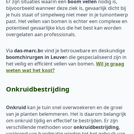
Er zijn situaties waarin een
boom vellen
nodig is,
bijvoorbeeld wanneer deze ziek is, gevaarlijk dicht bij
je huis staat of simpelweg niet meer in je tuinontwerp
past. Het vellen van bomen is echter een complexe en
potentieel gevaarlijke klus die het best kan worden
overgelaten aan professionals.
Via
das-marc.b
e vind je betrouwbare en deskundige
boomchirurgen in Leuve
n die gespecialiseerd zijn in
het veilig en efficiënt vellen van bomen.
Wil je graag
weten wat het kost?
Onkruidbestrijding
Onkruid
kan je tuin snel overwoekeren en de groei
van je planten belemmeren. Het is daarom belangrijk
om onkruid tijdig en effectief te bestrijden. Er zijn
verschillende methoden voor
onkruidbestrijding
,
variërend van handmatig wieden tot het gebruik van