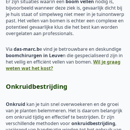
Er zijn situaties waarin een
boom vellen
nodig is,
bijvoorbeeld wanneer deze ziek is, gevaarlijk dicht bij
je huis staat of simpelweg niet meer in je tuinontwerp
past. Het vellen van bomen is echter een complexe en
potentieel gevaarlijke klus die het best kan worden
overgelaten aan professionals.
Via
das-marc.b
e vind je betrouwbare en deskundige
boomchirurgen in Leuve
n die gespecialiseerd zijn in
het veilig en efficiënt vellen van bomen.
Wil je graag
weten wat het kost?
Onkruidbestrijding
Onkruid
kan je tuin snel overwoekeren en de groei
van je planten belemmeren. Het is daarom belangrijk
om onkruid tijdig en effectief te bestrijden. Er zijn
verschillende methoden voor
onkruidbestrijding
,
variërend van handmatig wieden tot het gebruik van