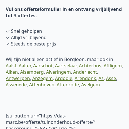
Vul ons offerteformulier in en ontvang vrijblijvend
tot 3 offertes.
✓ Snel geholpen
✓ Altijd vrijblijvend
✓ Steeds de beste prijs
Wij zijn niet alleen actief in Borgloon, maar ook in
Aalst
,
Aalter
,
Aarschot
,
Aartselaar
,
Achterbos
,
Affligem
,
Alken
,
Alsemberg
,
Alveringem
,
Anderlecht
,
Antwerpen
,
Anzegem
,
Ardooie
,
Arendonk
,
As
,
Asse
,
Assenede
,
Attenhoven
,
Attenrode
,
Avelgem
[su_button url=”https://das-
marc.be/offerte/tuinonderhoud-offerte/”
background=”#587728″ size=”5″