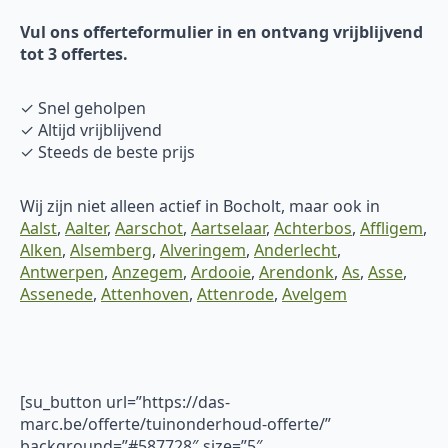
Vul ons offerteformulier in en ontvang vrijblijvend
tot 3 offertes.
✓ Snel geholpen
✓ Altijd vrijblijvend
✓ Steeds de beste prijs
Wij zijn niet alleen actief in Bocholt, maar ook in
Aalst
,
Aalter
,
Aarschot
,
Aartselaar
,
Achterbos
,
Affligem
,
Alken
,
Alsemberg
,
Alveringem
,
Anderlecht
,
Antwerpen
,
Anzegem
,
Ardooie
,
Arendonk
,
As
,
Asse
,
Assenede
,
Attenhoven
,
Attenrode
,
Avelgem
[su_button url=”https://das-
marc.be/offerte/tuinonderhoud-offerte/”
background=”#587728″ size=”5″