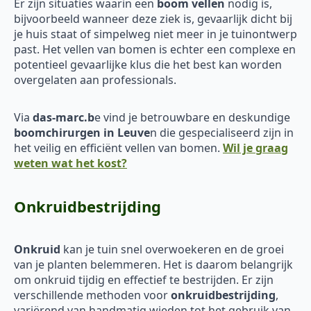
Er zijn situaties waarin een
boom vellen
nodig is,
bijvoorbeeld wanneer deze ziek is, gevaarlijk dicht bij
je huis staat of simpelweg niet meer in je tuinontwerp
past. Het vellen van bomen is echter een complexe en
potentieel gevaarlijke klus die het best kan worden
overgelaten aan professionals.
Via
das-marc.b
e vind je betrouwbare en deskundige
boomchirurgen in Leuve
n die gespecialiseerd zijn in
het veilig en efficiënt vellen van bomen.
Wil je graag
weten wat het kost?
Onkruidbestrijding
Onkruid
kan je tuin snel overwoekeren en de groei
van je planten belemmeren. Het is daarom belangrijk
om onkruid tijdig en effectief te bestrijden. Er zijn
verschillende methoden voor
onkruidbestrijding
,
variërend van handmatig wieden tot het gebruik van