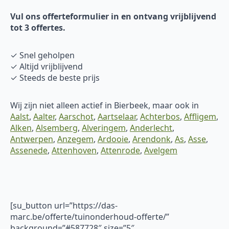
Vul ons offerteformulier in en ontvang vrijblijvend
tot 3 offertes.
✓ Snel geholpen
✓ Altijd vrijblijvend
✓ Steeds de beste prijs
Wij zijn niet alleen actief in Bierbeek, maar ook in
Aalst
,
Aalter
,
Aarschot
,
Aartselaar
,
Achterbos
,
Affligem
,
Alken
,
Alsemberg
,
Alveringem
,
Anderlecht
,
Antwerpen
,
Anzegem
,
Ardooie
,
Arendonk
,
As
,
Asse
,
Assenede
,
Attenhoven
,
Attenrode
,
Avelgem
[su_button url=”https://das-
marc.be/offerte/tuinonderhoud-offerte/”
background=”#587728″ size=”5″