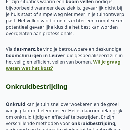
Er zijn situaties waarin een
boom vellen
nodig is,
bijvoorbeeld wanneer deze ziek is, gevaarlijk dicht bij
je huis staat of simpelweg niet meer in je tuinontwerp
past. Het vellen van bomen is echter een complexe en
potentieel gevaarlijke klus die het best kan worden
overgelaten aan professionals.
Via
das-marc.b
e vind je betrouwbare en deskundige
boomchirurgen in Leuve
n die gespecialiseerd zijn in
het veilig en efficiënt vellen van bomen.
Wil je graag
weten wat het kost?
Onkruidbestrijding
Onkruid
kan je tuin snel overwoekeren en de groei
van je planten belemmeren. Het is daarom belangrijk
om onkruid tijdig en effectief te bestrijden. Er zijn
verschillende methoden voor
onkruidbestrijding
,
variërend van handmatig wieden tot het gebruik van