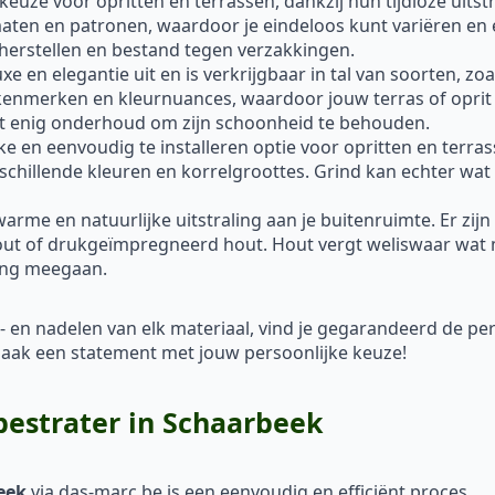
 keuze voor opritten en terrassen, dankzij hun tijdloze uitst
rmaten en patronen, waardoor je eindeloos kunt variëren en 
 herstellen en bestand tegen verzakkingen.
xe en elegantie uit en is verkrijgbaar in tal van soorten, z
 kenmerken en kleurnuances, waardoor jouw terras of oprit 
ist enig onderhoud om zijn schoonheid te behouden.
ke en eenvoudig te installeren optie voor opritten en terra
rschillende kleuren en korrelgroottes. Grind kan echter wat 
me en natuurlijke uitstraling aan je buitenruimte. Er zijn
out of drukgeïmpregneerd hout. Hout vergt weliswaar wat 
ang meegaan.
- en nadelen van elk materiaal, vind je gegarandeerd de p
en maak een statement met jouw persoonlijke keuze!
 bestrater in Schaarbeek
eek
via das-marc.be is een eenvoudig en efficiënt proces.