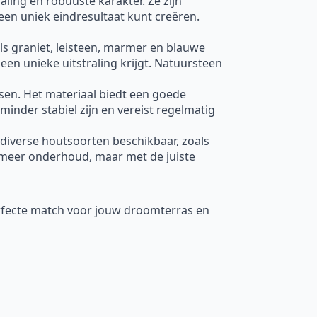
raling en robuuste karakter. Ze zijn
een uniek eindresultaat kunt creëren.
oals graniet, leisteen, marmer en blauwe
een unieke uitstraling krijgt. Natuursteen
ssen. Het materiaal biedt een goede
minder stabiel zijn en vereist regelmatig
 diverse houtsoorten beschikbaar, zoals
meer onderhoud, maar met de juiste
erfecte match voor jouw droomterras en