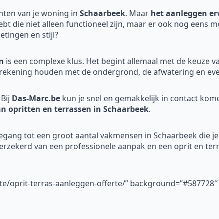
nten van je woning in
Schaarbeek
. Maar
het aanleggen er
hebt die niet alleen functioneel zijn, maar er ook nog eens m
tingen en stijl?
n
is een complexe klus. Het begint allemaal met de keuze v
rekening houden met de ondergrond, de afwatering en even
Bij
Das-Marc.be
kun je snel en gemakkelijk in contact ko
an opritten en terrassen in Schaarbeek
.
oegang tot een groot aantal vakmensen in Schaarbeek die je
verzekerd van een professionele aanpak en een oprit en terr
rte/oprit-terras-aanleggen-offerte/” background=”#587728