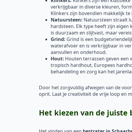
Klinkers:
Klinkers zijn een klassieke
verkrijgbaar in diverse kleuren, fo
Klinkers zijn bovendien makkelijk te
Natuursteen:
Natuursteen straalt lu
hardsteen. Elk type heeft zijn eigen
is duurzaam en slijtvast, maar vere
Grind:
Grind is een budgetvriendelij
waterafvoer en is verkrijgbaar in ve
aanvullen en onderhoud.
Hout:
Houten terrassen geven een war
tropisch hardhout, Europees hardh
behandeling en zorg kan het jarenl
Door het zorgvuldig afwegen van de voor
oprit. Laat je creativiteit de vrije loop 
Het kiezen van de juiste
Het vinden van een
bestrater in Schaarb