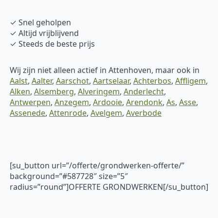
✓ Snel geholpen
✓ Altijd vrijblijvend
✓ Steeds de beste prijs
Wij zijn niet alleen actief in Attenhoven, maar ook in
Aalst
,
Aalter
,
Aarschot
,
Aartselaar
,
Achterbos
,
Affligem
,
Alken
,
Alsemberg
,
Alveringem
,
Anderlecht
,
Antwerpen
,
Anzegem
,
Ardooie
,
Arendonk
,
As
,
Asse
,
Assenede
,
Attenrode
,
Avelgem
,
Averbode
[su_button url=”/offerte/grondwerken-offerte/”
background=”#587728″ size=”5″
radius=”round”]OFFERTE GRONDWERKEN[/su_button]