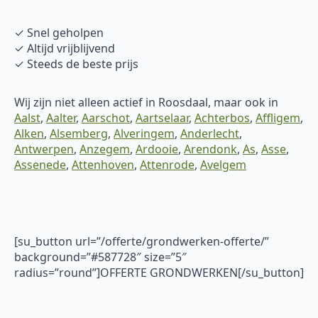
✓ Snel geholpen
✓ Altijd vrijblijvend
✓ Steeds de beste prijs
Wij zijn niet alleen actief in Roosdaal, maar ook in
Aalst
,
Aalter
,
Aarschot
,
Aartselaar
,
Achterbos
,
Affligem
,
Alken
,
Alsemberg
,
Alveringem
,
Anderlecht
,
Antwerpen
,
Anzegem
,
Ardooie
,
Arendonk
,
As
,
Asse
,
Assenede
,
Attenhoven
,
Attenrode
,
Avelgem
[su_button url=”/offerte/grondwerken-offerte/”
background=”#587728″ size=”5″
radius=”round”]OFFERTE GRONDWERKEN[/su_button]