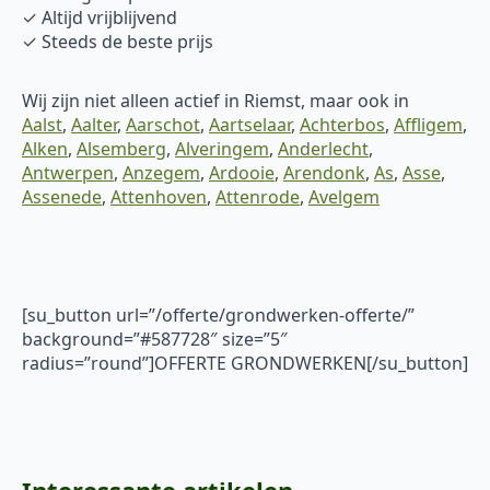
✓ Altijd vrijblijvend
✓ Steeds de beste prijs
Wij zijn niet alleen actief in Riemst, maar ook in
Aalst
,
Aalter
,
Aarschot
,
Aartselaar
,
Achterbos
,
Affligem
,
Alken
,
Alsemberg
,
Alveringem
,
Anderlecht
,
Antwerpen
,
Anzegem
,
Ardooie
,
Arendonk
,
As
,
Asse
,
Assenede
,
Attenhoven
,
Attenrode
,
Avelgem
[su_button url=”/offerte/grondwerken-offerte/”
background=”#587728″ size=”5″
radius=”round”]OFFERTE GRONDWERKEN[/su_button]
Interessante artikelen