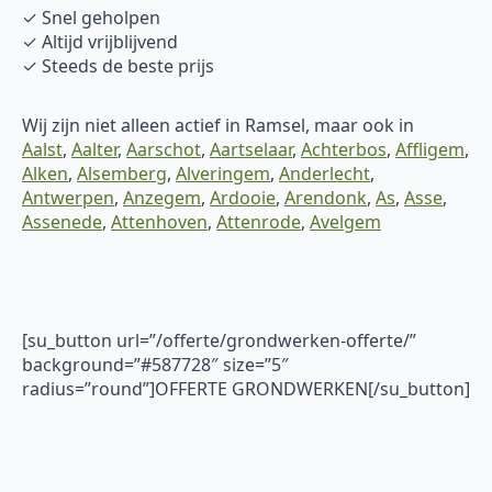
✓ Snel geholpen
✓ Altijd vrijblijvend
✓ Steeds de beste prijs
Wij zijn niet alleen actief in Ramsel, maar ook in
Aalst
,
Aalter
,
Aarschot
,
Aartselaar
,
Achterbos
,
Affligem
,
Alken
,
Alsemberg
,
Alveringem
,
Anderlecht
,
Antwerpen
,
Anzegem
,
Ardooie
,
Arendonk
,
As
,
Asse
,
Assenede
,
Attenhoven
,
Attenrode
,
Avelgem
[su_button url=”/offerte/grondwerken-offerte/”
background=”#587728″ size=”5″
radius=”round”]OFFERTE GRONDWERKEN[/su_button]