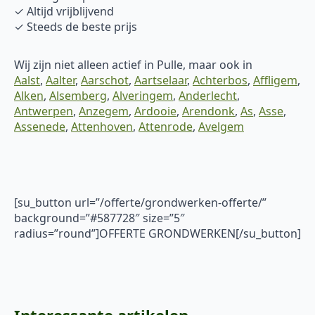
✓ Altijd vrijblijvend
✓ Steeds de beste prijs
Wij zijn niet alleen actief in Pulle, maar ook in
Aalst
,
Aalter
,
Aarschot
,
Aartselaar
,
Achterbos
,
Affligem
,
Alken
,
Alsemberg
,
Alveringem
,
Anderlecht
,
Antwerpen
,
Anzegem
,
Ardooie
,
Arendonk
,
As
,
Asse
,
Assenede
,
Attenhoven
,
Attenrode
,
Avelgem
[su_button url=”/offerte/grondwerken-offerte/”
background=”#587728″ size=”5″
radius=”round”]OFFERTE GRONDWERKEN[/su_button]
Interessante artikelen