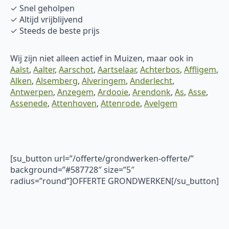
✓ Snel geholpen
✓ Altijd vrijblijvend
✓ Steeds de beste prijs
Wij zijn niet alleen actief in Muizen, maar ook in
Aalst
,
Aalter
,
Aarschot
,
Aartselaar
,
Achterbos
,
Affligem
,
Alken
,
Alsemberg
,
Alveringem
,
Anderlecht
,
Antwerpen
,
Anzegem
,
Ardooie
,
Arendonk
,
As
,
Asse
,
Assenede
,
Attenhoven
,
Attenrode
,
Avelgem
[su_button url=”/offerte/grondwerken-offerte/”
background=”#587728″ size=”5″
radius=”round”]OFFERTE GRONDWERKEN[/su_button]