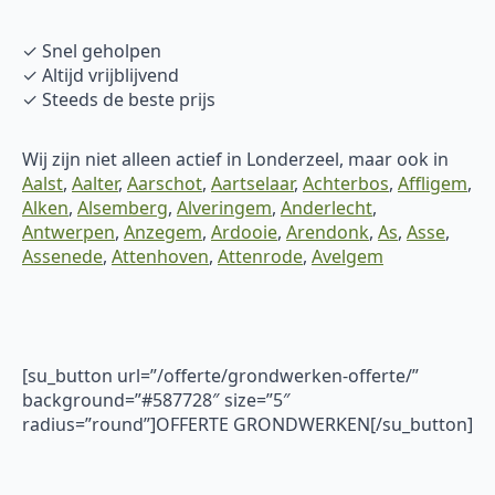
✓ Snel geholpen
✓ Altijd vrijblijvend
✓ Steeds de beste prijs
Wij zijn niet alleen actief in Londerzeel, maar ook in
Aalst
,
Aalter
,
Aarschot
,
Aartselaar
,
Achterbos
,
Affligem
,
Alken
,
Alsemberg
,
Alveringem
,
Anderlecht
,
Antwerpen
,
Anzegem
,
Ardooie
,
Arendonk
,
As
,
Asse
,
Assenede
,
Attenhoven
,
Attenrode
,
Avelgem
[su_button url=”/offerte/grondwerken-offerte/”
background=”#587728″ size=”5″
radius=”round”]OFFERTE GRONDWERKEN[/su_button]