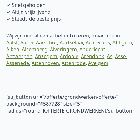
✓ Snel geholpen
✓ Altijd vrijblijvend
✓ Steeds de beste prijs
Wij zijn niet alleen actief in Lokeren, maar ook in
Aalst
,
Aalter
,
Aarschot
,
Aartselaar
,
Achterbos
,
Affligem
,
Alken
,
Alsemberg
,
Alveringem
,
Anderlecht
,
Antwerpen
,
Anzegem
,
Ardooie
,
Arendonk
,
As
,
Asse
,
Assenede
,
Attenhoven
,
Attenrode
,
Avelgem
[su_button url=”/offerte/grondwerken-offerte/”
background=”#587728″ size=”5″
radius=”round”]OFFERTE GRONDWERKEN[/su_button]