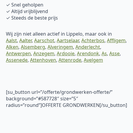
✓ Snel geholpen
✓ Altijd vrijblijvend
✓ Steeds de beste prijs
Wij zijn niet alleen actief in Lippelo, maar ook in
Aalst
,
Aalter
,
Aarschot
,
Aartselaar
,
Achterbos
,
Affligem
,
Alken
,
Alsemberg
,
Alveringem
,
Anderlecht
,
Antwerpen
,
Anzegem
,
Ardooie
,
Arendonk
,
As
,
Asse
,
Assenede
,
Attenhoven
,
Attenrode
,
Avelgem
[su_button url=”/offerte/grondwerken-offerte/”
background=”#587728″ size=”5″
radius=”round”]OFFERTE GRONDWERKEN[/su_button]