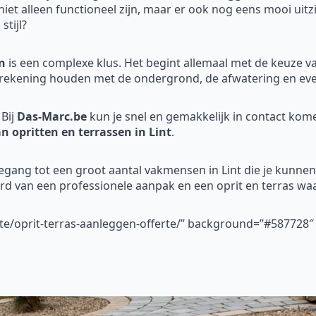
 niet alleen functioneel zijn, maar er ook nog eens mooi uit
stijl?
n
is een complexe klus. Het begint allemaal met de keuze v
rekening houden met de ondergrond, de afwatering en even
Bij
Das-Marc.be
kun je snel en gemakkelijk in contact ko
n opritten en terrassen in Lint
.
egang tot een groot aantal vakmensen in Lint die je kunnen 
erd van een professionele aanpak en een oprit en terras waa
rte/oprit-terras-aanleggen-offerte/” background=”#587728