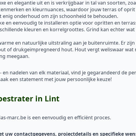
xe en elegantie uit en is verkrijgbaar in tal van soorten, z
 kenmerken en kleurnuances, waardoor jouw terras of oprit 
ist enig onderhoud om zijn schoonheid te behouden.
ke en eenvoudig te installeren optie voor opritten en terra
rschillende kleuren en korrelgroottes. Grind kan echter wat 
me en natuurlijke uitstraling aan je buitenruimte. Er zijn
out of drukgeïmpregneerd hout. Hout vergt weliswaar wat 
ang meegaan.
- en nadelen van elk materiaal, vind je gegarandeerd de p
en maak een statement met jouw persoonlijke keuze!
bestrater in Lint
das-marc.be is een eenvoudig en efficiënt proces.
et uw contactgegevens, projectdetails en specifieke we