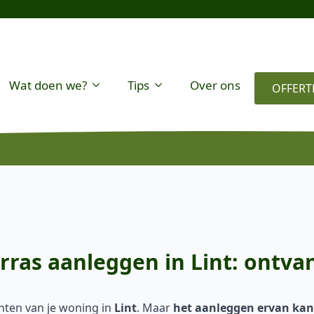
Wat doen we?
Tips
Over ons
OFFERT
rras aanleggen in Lint: ontvan
nten van je woning in
Lint
. Maar
het aanleggen ervan kan 