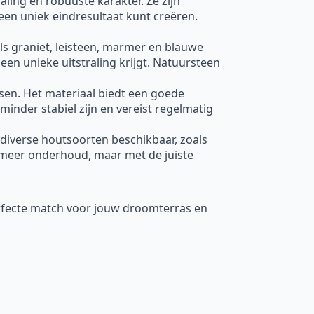
raling en robuuste karakter. Ze zijn
een uniek eindresultaat kunt creëren.
oals graniet, leisteen, marmer en blauwe
een unieke uitstraling krijgt. Natuursteen
ssen. Het materiaal biedt een goede
minder stabiel zijn en vereist regelmatig
 diverse houtsoorten beschikbaar, zoals
meer onderhoud, maar met de juiste
erfecte match voor jouw droomterras en