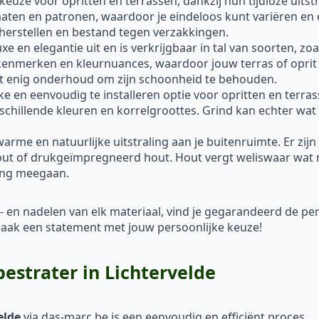
 keuze voor opritten en terrassen, dankzij hun tijdloze uitst
rmaten en patronen, waardoor je eindeloos kunt variëren en 
 herstellen en bestand tegen verzakkingen.
xe en elegantie uit en is verkrijgbaar in tal van soorten, z
 kenmerken en kleurnuances, waardoor jouw terras of oprit 
ist enig onderhoud om zijn schoonheid te behouden.
ke en eenvoudig te installeren optie voor opritten en terra
rschillende kleuren en korrelgroottes. Grind kan echter wat 
me en natuurlijke uitstraling aan je buitenruimte. Er zijn
out of drukgeïmpregneerd hout. Hout vergt weliswaar wat 
ang meegaan.
- en nadelen van elk materiaal, vind je gegarandeerd de p
en maak een statement met jouw persoonlijke keuze!
bestrater in Lichtervelde
elde
via das-marc.be is een eenvoudig en efficiënt proces.