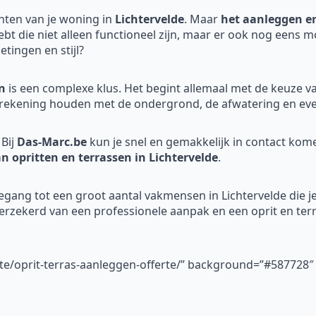
nten van je woning in
Lichtervelde
. Maar
het aanleggen er
hebt die niet alleen functioneel zijn, maar er ook nog eens m
tingen en stijl?
n
is een complexe klus. Het begint allemaal met de keuze v
rekening houden met de ondergrond, de afwatering en even
Bij
Das-Marc.be
kun je snel en gemakkelijk in contact ko
an opritten en terrassen in Lichtervelde
.
oegang tot een groot aantal vakmensen in Lichtervelde die j
verzekerd van een professionele aanpak en een oprit en terr
rte/oprit-terras-aanleggen-offerte/” background=”#587728