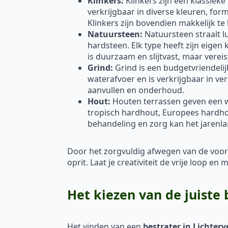
Klinkers:
Klinkers zijn een klassieke
verkrijgbaar in diverse kleuren, fo
Klinkers zijn bovendien makkelijk te
Natuursteen:
Natuursteen straalt lu
hardsteen. Elk type heeft zijn eigen
is duurzaam en slijtvast, maar vere
Grind:
Grind is een budgetvriendelij
waterafvoer en is verkrijgbaar in ve
aanvullen en onderhoud.
Hout:
Houten terrassen geven een war
tropisch hardhout, Europees hardh
behandeling en zorg kan het jarenl
Door het zorgvuldig afwegen van de voor
oprit. Laat je creativiteit de vrije loop 
Het kiezen van de juiste 
Het vinden van een
bestrater in Lichterv