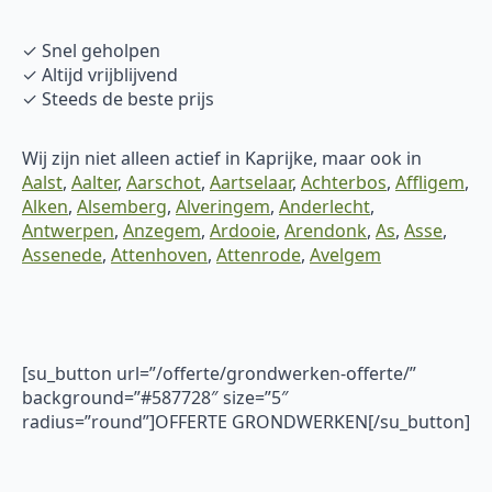
✓ Snel geholpen
✓ Altijd vrijblijvend
✓ Steeds de beste prijs
Wij zijn niet alleen actief in Kaprijke, maar ook in
Aalst
,
Aalter
,
Aarschot
,
Aartselaar
,
Achterbos
,
Affligem
,
Alken
,
Alsemberg
,
Alveringem
,
Anderlecht
,
Antwerpen
,
Anzegem
,
Ardooie
,
Arendonk
,
As
,
Asse
,
Assenede
,
Attenhoven
,
Attenrode
,
Avelgem
[su_button url=”/offerte/grondwerken-offerte/”
background=”#587728″ size=”5″
radius=”round”]OFFERTE GRONDWERKEN[/su_button]