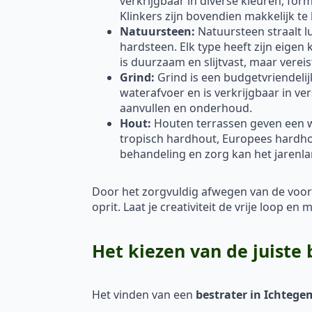
verkrijgbaar in diverse kleuren, fo
Klinkers zijn bovendien makkelijk te
Natuursteen:
Natuursteen straalt lu
hardsteen. Elk type heeft zijn eigen
is duurzaam en slijtvast, maar vere
Grind:
Grind is een budgetvriendelij
waterafvoer en is verkrijgbaar in ve
aanvullen en onderhoud.
Hout:
Houten terrassen geven een war
tropisch hardhout, Europees hardh
behandeling en zorg kan het jarenl
Door het zorgvuldig afwegen van de voor
oprit. Laat je creativiteit de vrije loop 
Het kiezen van de juiste
Het vinden van een
bestrater in Ichtege