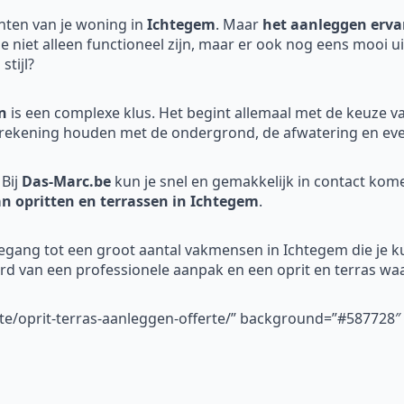
nten van je woning in
Ichtegem
. Maar
het aanleggen ervan
die niet alleen functioneel zijn, maar er ook nog eens mooi 
stijl?
n
is een complexe klus. Het begint allemaal met de keuze v
rekening houden met de ondergrond, de afwatering en even
Bij
Das-Marc.be
kun je snel en gemakkelijk in contact ko
an opritten en terrassen in Ichtegem
.
oegang tot een groot aantal vakmensen in Ichtegem die je ku
erd van een professionele aanpak en een oprit en terras waa
rte/oprit-terras-aanleggen-offerte/” background=”#587728