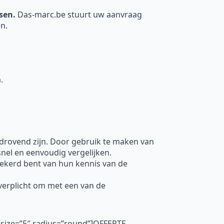
nsen.
Das-marc.be stuurt uw aanvraag
n.
.
jdrovend zijn. Door gebruik te maken van
nel en eenvoudig vergelijken.
ekerd bent van hun kennis van de
t verplicht om met een van de
 size=”5″ radius=”round”]OFFERTE