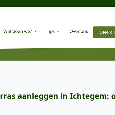
Wat doen we?
Tips
Over ons
OFFERT
rras aanleggen in Ichtegem: 