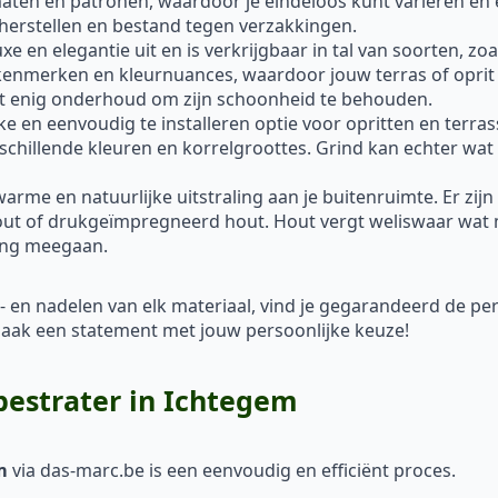
rmaten en patronen, waardoor je eindeloos kunt variëren en 
 herstellen en bestand tegen verzakkingen.
xe en elegantie uit en is verkrijgbaar in tal van soorten, z
 kenmerken en kleurnuances, waardoor jouw terras of oprit 
ist enig onderhoud om zijn schoonheid te behouden.
ke en eenvoudig te installeren optie voor opritten en terra
rschillende kleuren en korrelgroottes. Grind kan echter wat 
me en natuurlijke uitstraling aan je buitenruimte. Er zijn
out of drukgeïmpregneerd hout. Hout vergt weliswaar wat 
ang meegaan.
- en nadelen van elk materiaal, vind je gegarandeerd de p
en maak een statement met jouw persoonlijke keuze!
 bestrater in Ichtegem
m
via das-marc.be is een eenvoudig en efficiënt proces.