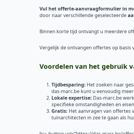
Vul het offerte-aanvraagformulier in m
door naar verschillende geselecteerde
aa
Binnen korte tijd ontvangt u meerdere off
Vergelijk de ontvangen offertes op basis va
Voordelen van het gebruik v
Tijdbesparing:
Het zoeken naar gesc
das-marc.be kunt u eenvoudig meerde
Lokale expertise:
Das-marc.be werkt
specifieke omstandigheden en eisen 
Gratis:
Het aanvragen van offertes vi
tuinarchitecten in zee te gaan als h
[su_button url=”https://das-marc.be/offe