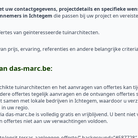
et uw contactgegevens, projectdetails en specifieke we
nnemers in Ichtegem
die passen bij uw project en vereiste
ertes van geïnteresseerde tuinarchitecten.
n prijs, ervaring, referenties en andere belangrijke criteria
an das-marc.be:
hikte tuinarchitecten en het aanvragen van offertes kan ti
re offertes tegelijk aanvragen en de ontvangen offertes s
 samen met lokale bedrijven in Ichtegem, waardoor u verz
in uw regio.
a das-marc.be is volledig gratis en vrijblijvend. U bent nie
un offertes niet aan uw verwachtingen voldoen.
rte/oprit-terras-aanleggen-offerte/” background=”#587728″