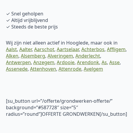
✓ Snel geholpen
✓ Altijd vrijblijvend
✓ Steeds de beste prijs
Wij zijn niet alleen actief in Hooglede, maar ook in
Aalst
,
Aalter
,
Aarschot
,
Aartselaar
,
Achterbos
,
Affligem
,
Alken
,
Alsemberg
,
Alveringem
,
Anderlecht
,
Antwerpen
,
Anzegem
,
Ardooie
,
Arendonk
,
As
,
Asse
,
Assenede
,
Attenhoven
,
Attenrode
,
Avelgem
[su_button url=”/offerte/grondwerken-offerte/”
background=”#587728″ size=”5″
radius=”round”]OFFERTE GRONDWERKEN[/su_button]