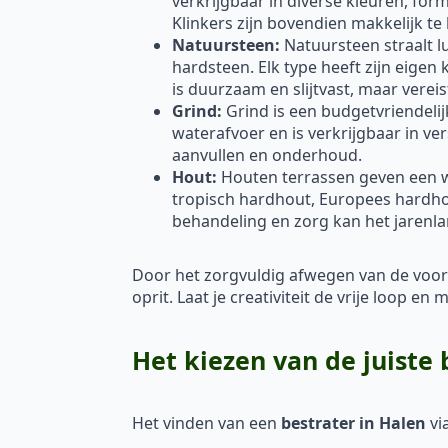
verkrijgbaar in diverse kleuren, fo
Klinkers zijn bovendien makkelijk te
Natuursteen:
Natuursteen straalt lu
hardsteen. Elk type heeft zijn eigen
is duurzaam en slijtvast, maar vere
Grind:
Grind is een budgetvriendelij
waterafvoer en is verkrijgbaar in ve
aanvullen en onderhoud.
Hout:
Houten terrassen geven een war
tropisch hardhout, Europees hardh
behandeling en zorg kan het jarenl
Door het zorgvuldig afwegen van de voor
oprit. Laat je creativiteit de vrije loop 
Het kiezen van de juiste 
Het vinden van een
bestrater in Halen
vi