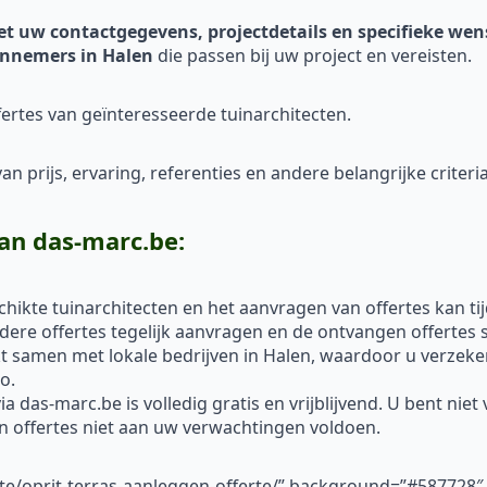
et uw contactgegevens, projectdetails en specifieke we
nnemers in Halen
die passen bij uw project en vereisten.
ertes van geïnteresseerde tuinarchitecten.
n prijs, ervaring, referenties en andere belangrijke criteria
an das-marc.be:
hikte tuinarchitecten en het aanvragen van offertes kan ti
re offertes tegelijk aanvragen en de ontvangen offertes s
 samen met lokale bedrijven in Halen, waardoor u verzeker
o.
a das-marc.be is volledig gratis en vrijblijvend. U bent nie
un offertes niet aan uw verwachtingen voldoen.
rte/oprit-terras-aanleggen-offerte/” background=”#587728″