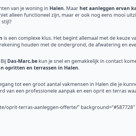
nten van je woning in
Halen
. Maar
het aanleggen ervan ka
 niet alleen functioneel zijn, maar er ook nog eens mooi uit
stijl?
n
is een complexe klus. Het begint allemaal met de keuze v
rekening houden met de ondergrond, de afwatering en even
Bij
Das-Marc.be
kun je snel en gemakkelijk in contact ko
an opritten en terrassen in Halen
.
oegang tot een groot aantal vakmensen in Halen die je kunne
erd van een professionele aanpak en een oprit en terras waa
rte/oprit-terras-aanleggen-offerte/” background=”#587728