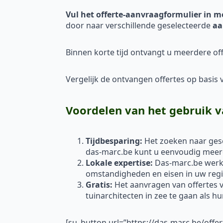
Vul het offerte-aanvraagformulier in m
door naar verschillende geselecteerde
aa
Binnen korte tijd ontvangt u meerdere off
Vergelijk de ontvangen offertes op basis va
Voordelen van het gebruik v
Tijdbesparing:
Het zoeken naar gesc
das-marc.be kunt u eenvoudig meerde
Lokale expertise:
Das-marc.be werkt
omstandigheden en eisen in uw regi
Gratis:
Het aanvragen van offertes vi
tuinarchitecten in zee te gaan als h
[su_button url=”https://das-marc.be/offe