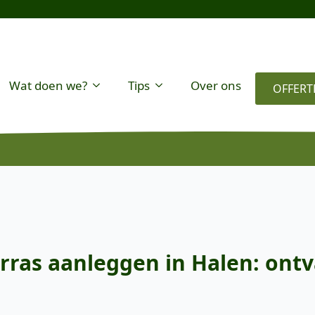
Wat doen we?
Tips
Over ons
OFFERT
rras aanleggen in Halen: ontv