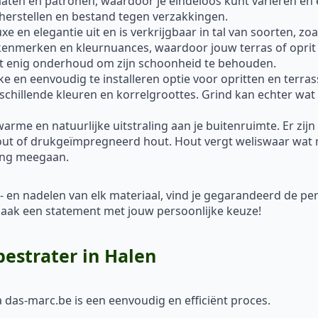
rmaten en patronen, waardoor je eindeloos kunt variëren en 
 herstellen en bestand tegen verzakkingen.
xe en elegantie uit en is verkrijgbaar in tal van soorten, z
 kenmerken en kleurnuances, waardoor jouw terras of oprit 
ist enig onderhoud om zijn schoonheid te behouden.
ke en eenvoudig te installeren optie voor opritten en terra
rschillende kleuren en korrelgroottes. Grind kan echter wat 
me en natuurlijke uitstraling aan je buitenruimte. Er zijn
out of drukgeïmpregneerd hout. Hout vergt weliswaar wat 
ang meegaan.
- en nadelen van elk materiaal, vind je gegarandeerd de p
en maak een statement met jouw persoonlijke keuze!
bestrater in Halen
a das-marc.be is een eenvoudig en efficiënt proces.