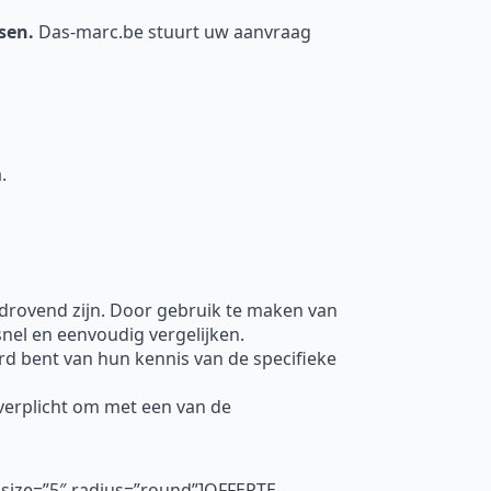
nsen.
Das-marc.be stuurt uw aanvraag
.
jdrovend zijn. Door gebruik te maken van
nel en eenvoudig vergelijken.
d bent van hun kennis van de specifieke
t verplicht om met een van de
 size=”5″ radius=”round”]OFFERTE