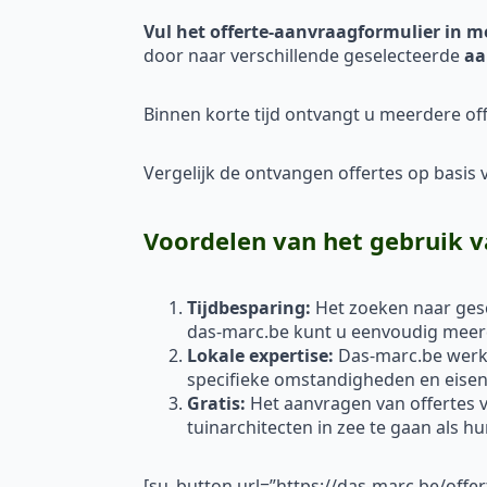
Vul het offerte-aanvraagformulier in m
door naar verschillende geselecteerde
aa
Binnen korte tijd ontvangt u meerdere off
Vergelijk de ontvangen offertes op basis va
Voordelen van het gebruik v
Tijdbesparing:
Het zoeken naar gesc
das-marc.be kunt u eenvoudig meerde
Lokale expertise:
Das-marc.be werkt
specifieke omstandigheden en eisen 
Gratis:
Het aanvragen van offertes vi
tuinarchitecten in zee te gaan als h
[su_button url=”https://das-marc.be/offe