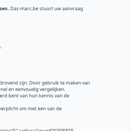
nsen.
Das-marc.be stuurt uw aanvraag
.
jdrovend zijn. Door gebruik te maken van
nel en eenvoudig vergelijken.
erd bent van hun kennis van de
t verplicht om met een van de
 size=”5″ radius=”round”]OFFERTE