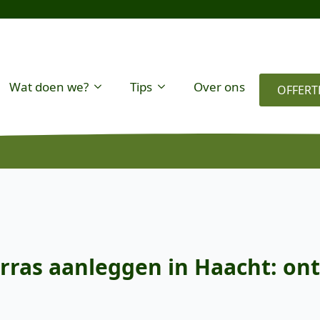
Wat doen we?
Tips
Over ons
OFFERT
rras aanleggen in Haacht: ont