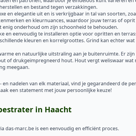
rmaten en patronen, waardoor je eindeloos kunt variëren en 
 herstellen en bestand tegen verzakkingen.
xe en elegantie uit en is verkrijgbaar in tal van soorten, z
 kenmerken en kleurnuances, waardoor jouw terras of oprit 
ist enig onderhoud om zijn schoonheid te behouden.
ke en eenvoudig te installeren optie voor opritten en terra
rschillende kleuren en korrelgroottes. Grind kan echter wat 
me en natuurlijke uitstraling aan je buitenruimte. Er zijn
out of drukgeïmpregneerd hout. Hout vergt weliswaar wat 
ang meegaan.
- en nadelen van elk materiaal, vind je gegarandeerd de p
en maak een statement met jouw persoonlijke keuze!
bestrater in Haacht
ia das-marc.be is een eenvoudig en efficiënt proces.