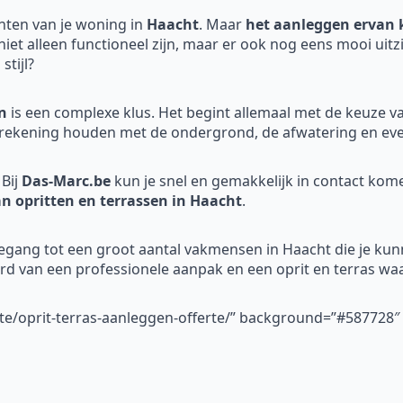
nten van je woning in
Haacht
. Maar
het aanleggen ervan k
 niet alleen functioneel zijn, maar er ook nog eens mooi uit
stijl?
n
is een complexe klus. Het begint allemaal met de keuze v
rekening houden met de ondergrond, de afwatering en even
Bij
Das-Marc.be
kun je snel en gemakkelijk in contact ko
an opritten en terrassen in Haacht
.
oegang tot een groot aantal vakmensen in Haacht die je kunn
erd van een professionele aanpak en een oprit en terras waa
rte/oprit-terras-aanleggen-offerte/” background=”#587728