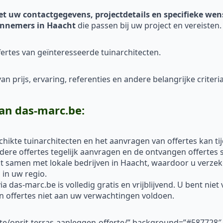
et uw contactgegevens, projectdetails en specifieke we
nnemers in Haacht
die passen bij uw project en vereisten.
ertes van geïnteresseerde tuinarchitecten.
n prijs, ervaring, referenties en andere belangrijke criteria
an das-marc.be:
hikte tuinarchitecten en het aanvragen van offertes kan ti
re offertes tegelijk aanvragen en de ontvangen offertes s
 samen met lokale bedrijven in Haacht, waardoor u verzek
in uw regio.
a das-marc.be is volledig gratis en vrijblijvend. U bent nie
un offertes niet aan uw verwachtingen voldoen.
rte/oprit-terras-aanleggen-offerte/” background=”#587728″