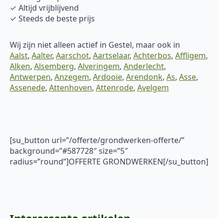
✓ Altijd vrijblijvend
✓ Steeds de beste prijs
Wij zijn niet alleen actief in Gestel, maar ook in
Aalst
,
Aalter
,
Aarschot
,
Aartselaar
,
Achterbos
,
Affligem
,
Alken
,
Alsemberg
,
Alveringem
,
Anderlecht
,
Antwerpen
,
Anzegem
,
Ardooie
,
Arendonk
,
As
,
Asse
,
Assenede
,
Attenhoven
,
Attenrode
,
Avelgem
[su_button url=”/offerte/grondwerken-offerte/”
background=”#587728″ size=”5″
radius=”round”]OFFERTE GRONDWERKEN[/su_button]
Interessante artikelen