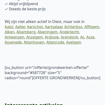
✓ Altijd vrijblijvend
✓ Steeds de beste prijs
Wij zijn niet alleen actief in Diest, maar ook in
Aalst
,
Aalter
,
Aarschot
,
Aartselaar
,
Achterbos
,
Affligem
,
Alken
,
Alsemberg
,
Alveringem
,
Anderlecht
,
Antwerpen
,
Anzegem
,
Ardooie
,
Arendonk
,
As
,
Asse
,
Assenede
,
Attenhoven
,
Attenrode
,
Avelgem
[su_button url=”/offerte/grondwerken-offerte/”
background=”#587728″ size=”5″
radius=”round”]OFFERTE GRONDWERKEN[/su_button]
Interessante artikelen