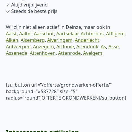
✓ Altijd vrijblijvend
✓ Steeds de beste prijs
Wij zijn niet alleen actief in Deinze, maar ook in
Aalst
,
Aalter
,
Aarschot
,
Aartselaar
,
Achterbos
,
Affligem
,
Alken
,
Alsemberg
,
Alveringem
,
Anderlecht
,
Antwerpen
,
Anzegem
,
Ardooie
,
Arendonk
,
As
,
Asse
,
Assenede
,
Attenhoven
,
Attenrode
,
Avelgem
[su_button url=”/offerte/grondwerken-offerte/”
background=”#587728″ size=”5″
radius=”round”]OFFERTE GRONDWERKEN[/su_button]
Interessante artikelen