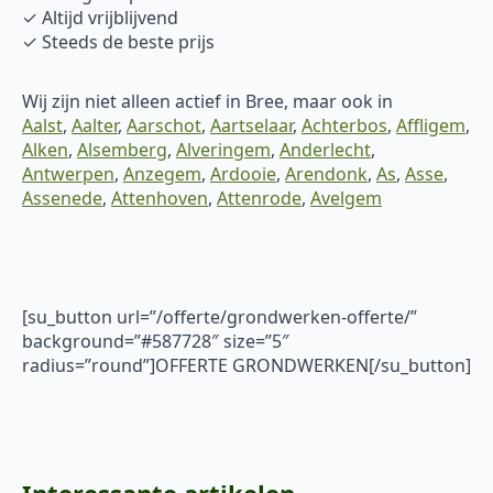
✓ Altijd vrijblijvend
✓ Steeds de beste prijs
Wij zijn niet alleen actief in Bree, maar ook in
Aalst
,
Aalter
,
Aarschot
,
Aartselaar
,
Achterbos
,
Affligem
,
Alken
,
Alsemberg
,
Alveringem
,
Anderlecht
,
Antwerpen
,
Anzegem
,
Ardooie
,
Arendonk
,
As
,
Asse
,
Assenede
,
Attenhoven
,
Attenrode
,
Avelgem
[su_button url=”/offerte/grondwerken-offerte/”
background=”#587728″ size=”5″
radius=”round”]OFFERTE GRONDWERKEN[/su_button]
Interessante artikelen