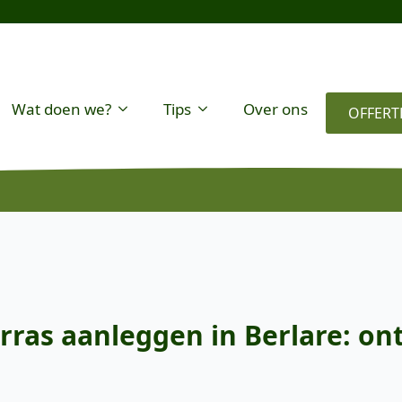
Wat doen we?
Tips
Over ons
OFFERT
rras aanleggen in Berlare: on