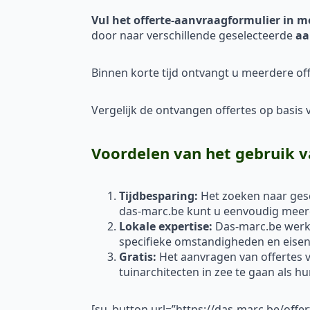
Vul het offerte-aanvraagformulier in m
door naar verschillende geselecteerde
aa
Binnen korte tijd ontvangt u meerdere off
Vergelijk de ontvangen offertes op basis va
Voordelen van het gebruik v
Tijdbesparing:
Het zoeken naar gesc
das-marc.be kunt u eenvoudig meerde
Lokale expertise:
Das-marc.be werkt
specifieke omstandigheden en eisen 
Gratis:
Het aanvragen van offertes vi
tuinarchitecten in zee te gaan als h
[su_button url=”https://das-marc.be/offe