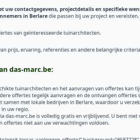
et uw contactgegevens, projectdetails en specifieke we
nnemers in Berlare
die passen bij uw project en vereisten.
ertes van geïnteresseerde tuinarchitecten.
n prijs, ervaring, referenties en andere belangrijke criteria
an das-marc.be:
hikte tuinarchitecten en het aanvragen van offertes kan ti
re offertes tegelijk aanvragen en de ontvangen offertes s
 samen met lokale bedrijven in Berlare, waardoor u verzek
in uw regio.
a das-marc.be is volledig gratis en vrijblijvend. U bent nie
un offertes niet aan uw verwachtingen voldoen.
rte/oprit-terras-aanleggen-offerte/” background=”#587728″