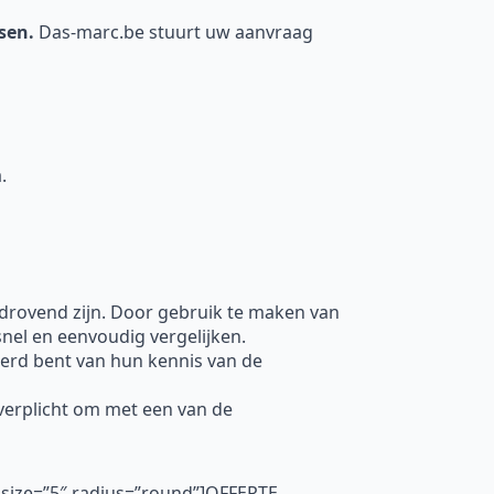
nsen.
Das-marc.be stuurt uw aanvraag
.
jdrovend zijn. Door gebruik te maken van
nel en eenvoudig vergelijken.
erd bent van hun kennis van de
t verplicht om met een van de
 size=”5″ radius=”round”]OFFERTE