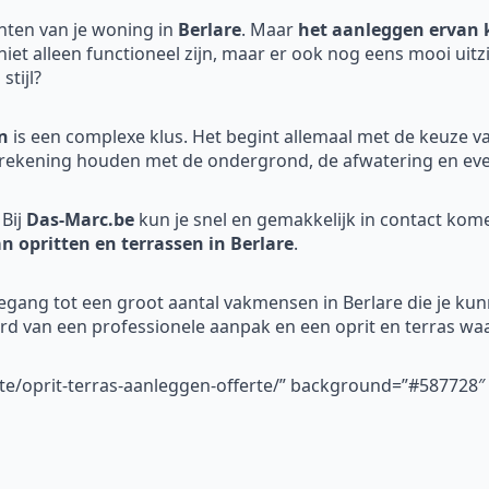
nten van je woning in
Berlare
. Maar
het aanleggen ervan k
 niet alleen functioneel zijn, maar er ook nog eens mooi uit
stijl?
n
is een complexe klus. Het begint allemaal met de keuze v
rekening houden met de ondergrond, de afwatering en even
Bij
Das-Marc.be
kun je snel en gemakkelijk in contact ko
an opritten en terrassen in Berlare
.
oegang tot een groot aantal vakmensen in Berlare die je kunn
erd van een professionele aanpak en een oprit en terras waa
rte/oprit-terras-aanleggen-offerte/” background=”#587728