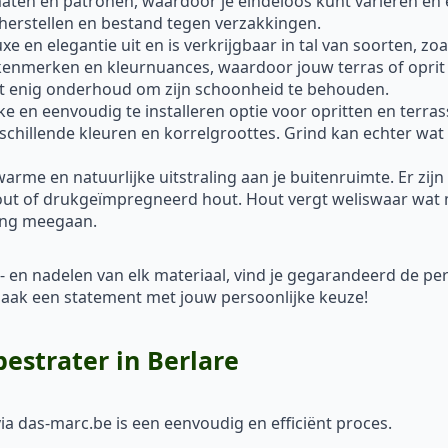
rmaten en patronen, waardoor je eindeloos kunt variëren en 
 herstellen en bestand tegen verzakkingen.
xe en elegantie uit en is verkrijgbaar in tal van soorten, z
 kenmerken en kleurnuances, waardoor jouw terras of oprit 
ist enig onderhoud om zijn schoonheid te behouden.
ke en eenvoudig te installeren optie voor opritten en terra
rschillende kleuren en korrelgroottes. Grind kan echter wat 
me en natuurlijke uitstraling aan je buitenruimte. Er zijn
out of drukgeïmpregneerd hout. Hout vergt weliswaar wat 
ang meegaan.
- en nadelen van elk materiaal, vind je gegarandeerd de p
en maak een statement met jouw persoonlijke keuze!
bestrater in Berlare
ia das-marc.be is een eenvoudig en efficiënt proces.