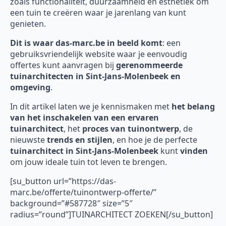
zoals functionaliteit, duurzaamheid en esthetiek om
een tuin te creëren waar je jarenlang van kunt
genieten.
Dit is waar das-marc.be in beeld komt
: een
gebruiksvriendelijk website waar je eenvoudig
offertes kunt aanvragen bij
gerenommeerde
tuinarchitecten in Sint-Jans-Molenbeek en
omgeving
.
In dit artikel laten we je kennismaken met
het belang
van het inschakelen van een ervaren
tuinarchitect
, het
proces van tuinontwerp
, de
nieuwste
trends en stijlen
, en hoe je de perfecte
tuinarchitect in Sint-Jans-Molenbeek
kunt
vinden
om jouw ideale tuin tot leven te brengen.
[su_button url=”https://das-
marc.be/offerte/tuinontwerp-offerte/”
background=”#587728″ size=”5″
radius=”round”]TUINARCHITECT ZOEKEN[/su_button]