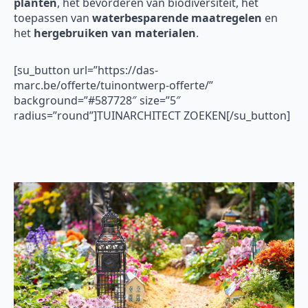
planten
, het bevorderen van biodiversiteit, het
toepassen van
waterbesparende maatregelen
en
het
hergebruiken van materialen
.
[su_button url=”https://das-
marc.be/offerte/tuinontwerp-offerte/”
background=”#587728″ size=”5″
radius=”round”]TUINARCHITECT ZOEKEN[/su_button]