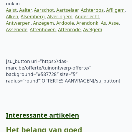
ook in
Aalst
,
Aalter
,
Aarschot
,
Aartselaar
,
Achterbos
,
Affligem
,
Alken
,
Alsemberg
,
Alveringem
,
Anderlecht
,
Antwerpen
,
Anzegem
,
Ardooie
,
Arendonk
,
As
,
Asse
,
Assenede
,
Attenhoven
,
Attenrode
,
Avelgem
[su_button url=”https://das-
marc.be/offerte/tuinontwerp-offerte/”
background=”#587728″ size=”5″
radius=”round”]OFFERTES AANVRAGEN[/su_button]
Interessante artikelen
Het belang van goed