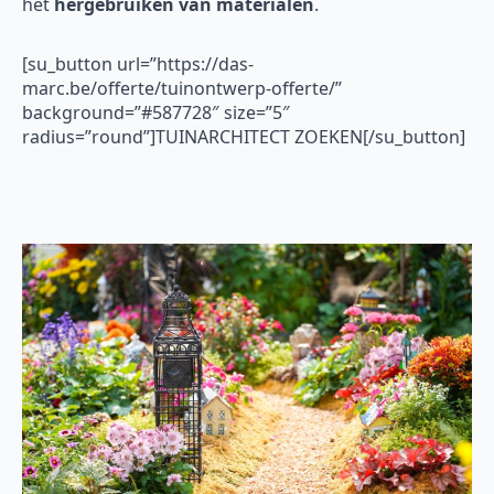
het
hergebruiken van materialen
.
[su_button url=”https://das-
marc.be/offerte/tuinontwerp-offerte/”
background=”#587728″ size=”5″
radius=”round”]TUINARCHITECT ZOEKEN[/su_button]