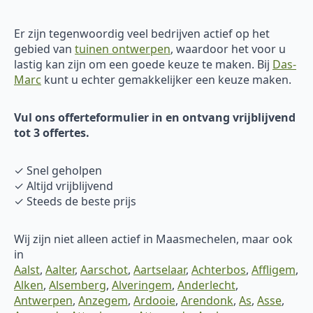
Er zijn tegenwoordig veel bedrijven actief op het
gebied van
tuinen ontwerpen
, waardoor het voor u
lastig kan zijn om een goede keuze te maken. Bij
Das-
Marc
kunt u echter gemakkelijker een keuze maken.
Vul ons offerteformulier in en ontvang vrijblijvend
tot 3 offertes.
✓ Snel geholpen
✓ Altijd vrijblijvend
✓ Steeds de beste prijs
Wij zijn niet alleen actief in Maasmechelen, maar ook
in
Aalst
,
Aalter
,
Aarschot
,
Aartselaar
,
Achterbos
,
Affligem
,
Alken
,
Alsemberg
,
Alveringem
,
Anderlecht
,
Antwerpen
,
Anzegem
,
Ardooie
,
Arendonk
,
As
,
Asse
,