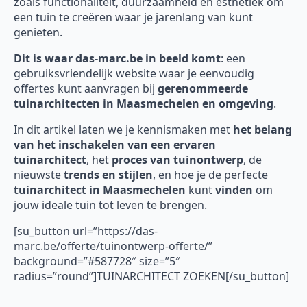
zoals functionaliteit, duurzaamheid en esthetiek om
een tuin te creëren waar je jarenlang van kunt
genieten.
Dit is waar das-marc.be in beeld komt
: een
gebruiksvriendelijk website waar je eenvoudig
offertes kunt aanvragen bij
gerenommeerde
tuinarchitecten in Maasmechelen en omgeving
.
In dit artikel laten we je kennismaken met
het belang
van het inschakelen van een ervaren
tuinarchitect
, het
proces van tuinontwerp
, de
nieuwste
trends en stijlen
, en hoe je de perfecte
tuinarchitect in Maasmechelen
kunt
vinden
om
jouw ideale tuin tot leven te brengen.
[su_button url=”https://das-
marc.be/offerte/tuinontwerp-offerte/”
background=”#587728″ size=”5″
radius=”round”]TUINARCHITECT ZOEKEN[/su_button]