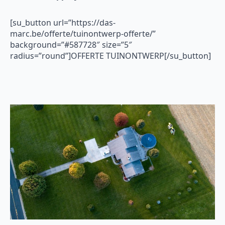
[su_button url=”https://das-
marc.be/offerte/tuinontwerp-offerte/”
background=”#587728″ size=”5″
radius=”round”]OFFERTE TUINONTWERP[/su_button]