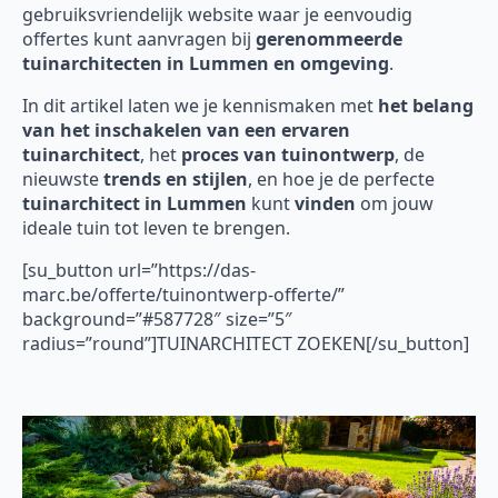
gebruiksvriendelijk website waar je eenvoudig
offertes kunt aanvragen bij
gerenommeerde
tuinarchitecten in Lummen en omgeving
.
In dit artikel laten we je kennismaken met
het belang
van het inschakelen van een ervaren
tuinarchitect
, het
proces van tuinontwerp
, de
nieuwste
trends en stijlen
, en hoe je de perfecte
tuinarchitect in Lummen
kunt
vinden
om jouw
ideale tuin tot leven te brengen.
[su_button url=”https://das-
marc.be/offerte/tuinontwerp-offerte/”
background=”#587728″ size=”5″
radius=”round”]TUINARCHITECT ZOEKEN[/su_button]