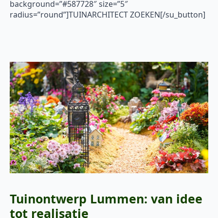
background=”#587728″ size=”5″
radius=”round”]TUINARCHITECT ZOEKEN[/su_button]
Tuinontwerp Lummen: van idee
tot realisatie