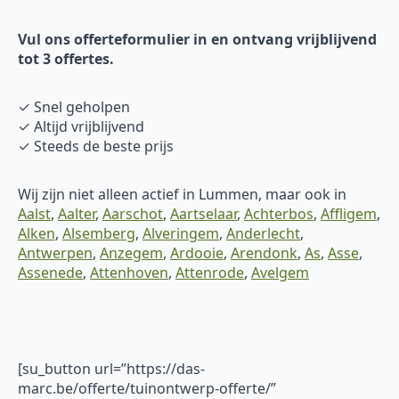
Vul ons offerteformulier in en ontvang vrijblijvend
tot 3 offertes.
✓ Snel geholpen
✓ Altijd vrijblijvend
✓ Steeds de beste prijs
Wij zijn niet alleen actief in Lummen, maar ook in
Aalst
,
Aalter
,
Aarschot
,
Aartselaar
,
Achterbos
,
Affligem
,
Alken
,
Alsemberg
,
Alveringem
,
Anderlecht
,
Antwerpen
,
Anzegem
,
Ardooie
,
Arendonk
,
As
,
Asse
,
Assenede
,
Attenhoven
,
Attenrode
,
Avelgem
[su_button url=”https://das-
marc.be/offerte/tuinontwerp-offerte/”