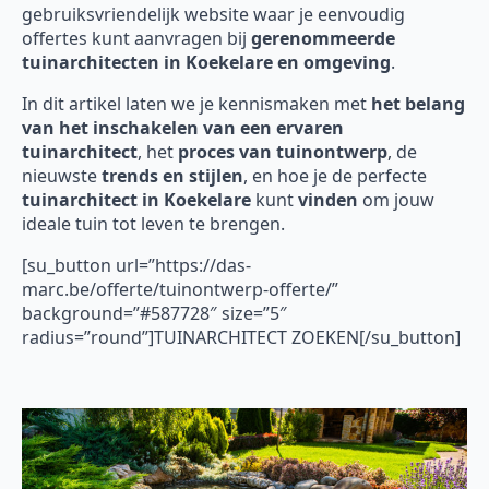
gebruiksvriendelijk website waar je eenvoudig
offertes kunt aanvragen bij
gerenommeerde
tuinarchitecten in Koekelare en omgeving
.
In dit artikel laten we je kennismaken met
het belang
van het inschakelen van een ervaren
tuinarchitect
, het
proces van tuinontwerp
, de
nieuwste
trends en stijlen
, en hoe je de perfecte
tuinarchitect in Koekelare
kunt
vinden
om jouw
ideale tuin tot leven te brengen.
[su_button url=”https://das-
marc.be/offerte/tuinontwerp-offerte/”
background=”#587728″ size=”5″
radius=”round”]TUINARCHITECT ZOEKEN[/su_button]