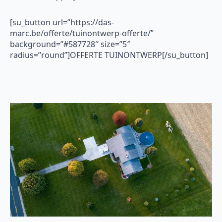
[su_button url=”https://das-
marc.be/offerte/tuinontwerp-offerte/”
background=”#587728″ size=”5″
radius=”round”]OFFERTE TUINONTWERP[/su_button]