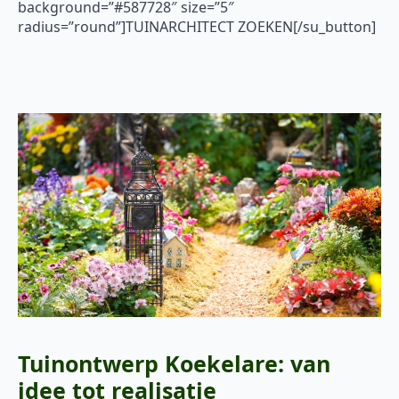
background=”#587728″ size=”5″
radius=”round”]TUINARCHITECT ZOEKEN[/su_button]
Tuinontwerp Koekelare: van
idee tot realisatie