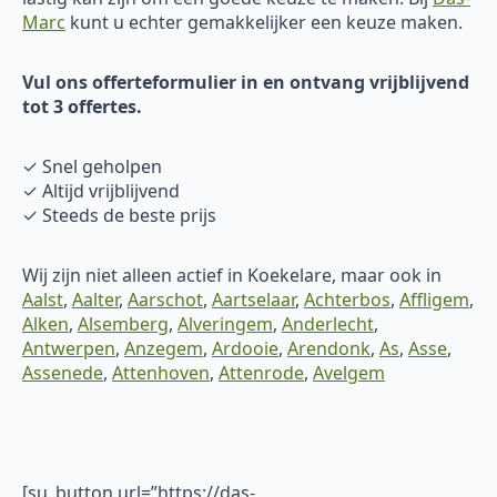
Marc
kunt u echter gemakkelijker een keuze maken.
Vul ons offerteformulier in en ontvang vrijblijvend
tot 3 offertes.
✓ Snel geholpen
✓ Altijd vrijblijvend
✓ Steeds de beste prijs
Wij zijn niet alleen actief in Koekelare, maar ook in
Aalst
,
Aalter
,
Aarschot
,
Aartselaar
,
Achterbos
,
Affligem
,
Alken
,
Alsemberg
,
Alveringem
,
Anderlecht
,
Antwerpen
,
Anzegem
,
Ardooie
,
Arendonk
,
As
,
Asse
,
Assenede
,
Attenhoven
,
Attenrode
,
Avelgem
[su_button url=”https://das-